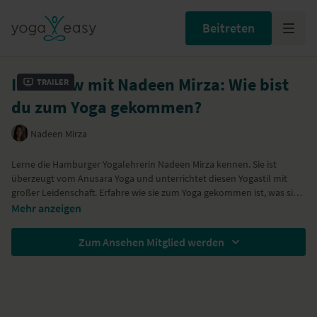
Beitreten
Interview mit Nadeen Mirza: Wie bist
Trailer
du zum Yoga gekommen?
Nadeen Mirza
Lerne die Hamburger Yogalehrerin
Nadeen Mirza
kennen. Sie ist
überzeugt vom Anusara Yoga und unterrichtet diesen Yogastil mit
großer Leidenschaft. Erfahre wie sie zum Yoga gekommen ist, was sie
dir als Schülerin/Schüler mitgeben möchte und wie sie überhaupt
Mehr anzeigen
zum Unterrichten gekommen ist.
Zum Ansehen Mitglied werden