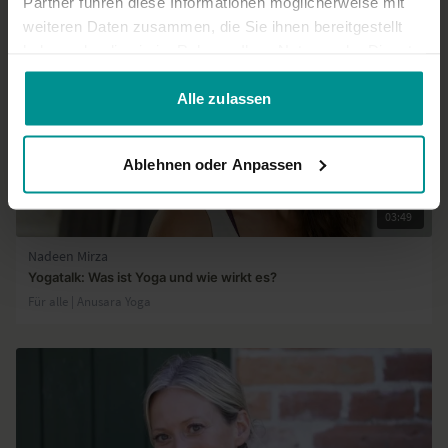
Partner führen diese Informationen möglicherweise mit
weiteren Daten zusammen, die Sie ihnen bereitgestellt
haben oder die sie im Rahmen Ihrer Nutzung der Dienste
gesammelt haben.
Alle zulassen
Ablehnen oder Anpassen
03:49
Nadeen Mirza
Yogatalk: Was ist Yoga und wie wirkt es?
Für alle | Anusara Yoga