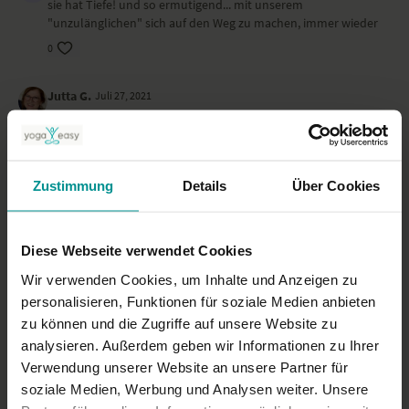
sie hat Tiefe! und so ermutigend... mit unserem
"unzulänglichen" sich auf den Weg zu machen, immer wieder
0
Jutta G.
Juli 27, 2021
❤️❤️❤️
0
Zustimmung
Details
Über Cookies
Christiane K.
Mai 06, 2021
Sie spricht soooo von Herzen - wunderbar! ....etwas zu schnell
😉😉
Diese Webseite verwendet Cookies
0
Wir verwenden Cookies, um Inhalte und Anzeigen zu
personalisieren, Funktionen für soziale Medien anbieten
Mehr laden
zu können und die Zugriffe auf unsere Website zu
analysieren. Außerdem geben wir Informationen zu Ihrer
Verwendung unserer Website an unsere Partner für
Ähnliche Videos
soziale Medien, Werbung und Analysen weiter. Unsere