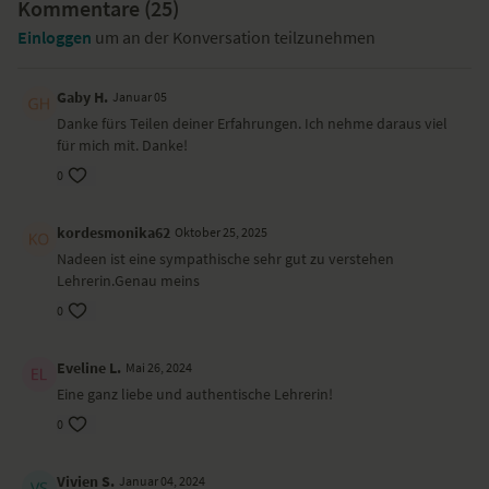
Kommentare (
25
)
Einloggen
um an der Konversation teilzunehmen
Gaby H.
Januar 05
Danke fürs Teilen deiner Erfahrungen. Ich nehme daraus viel
für mich mit. Danke!
0
kordesmonika62
Oktober 25, 2025
Nadeen ist eine sympathische sehr gut zu verstehen
Lehrerin.Genau meins
0
Eveline L.
Mai 26, 2024
Eine ganz liebe und authentische Lehrerin!
0
Vivien S.
Januar 04, 2024