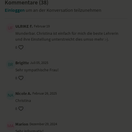
Kommentare (
38
)
Einloggen
um an der Konversation teilzunehmen
ULRIKE F.
Februar 19
Wunderbar. Christina ist einfach für mich die beste Lehrerin
und ihre Einstellung unterstreicht dies umso mehr :-).
0
Brigitte
Juli 05, 2025
Sehr sympathische Frau!
0
Nicole A.
Februar 26, 2025
Christina
0
Marion
Dezember 29, 2024
Sehr informativ!