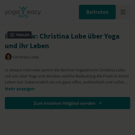
Beitreten
Interview: Christina Lobe über Yoga
Trailer
und ihr Leben
Christina Lobe
In diesem Interview spricht die Berliner Yogalehrerin Christina Lobe
mit uns über Yoga und darüber, welche Bedeutung die Praxis in ihrem
Leben hat. Dabei erzählt sie uns ganz offen, authentisch und voller
positiver Energie, was sie auf ihren Reisen und in ihrer Yogapraxis
Mehr anzeigen
erfährt. Und obwohl Yoga ihre Leidenschaft und sie es als etwas
Ganzeitliches sieht, das berühren soll, nimmt sie zu Hause in Berlin
Zum Ansehen Mitglied werden
auch gerne mal den Druck raus, lässt dann auch mal fünfe gerade sein
und genießt die Zeitmit ihrer Familie.