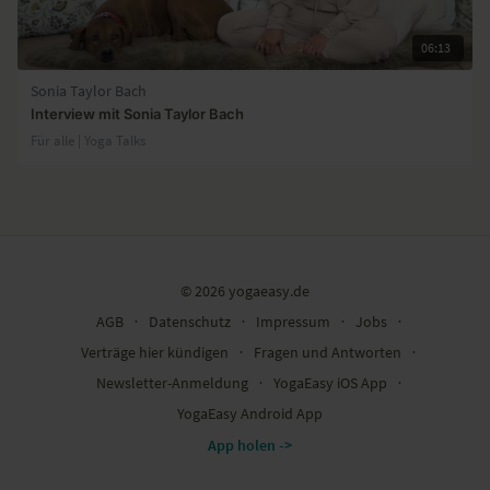
06:13
Sonia Taylor Bach
Interview mit Sonia Taylor Bach
Für alle | Yoga Talks
© 2026 yogaeasy.de
AGB
∙
Datenschutz
∙
Impressum
∙
Jobs
∙
Verträge hier kündigen
∙
Fragen und Antworten
∙
Newsletter-Anmeldung
∙
YogaEasy iOS App
∙
YogaEasy Android App
App holen ->