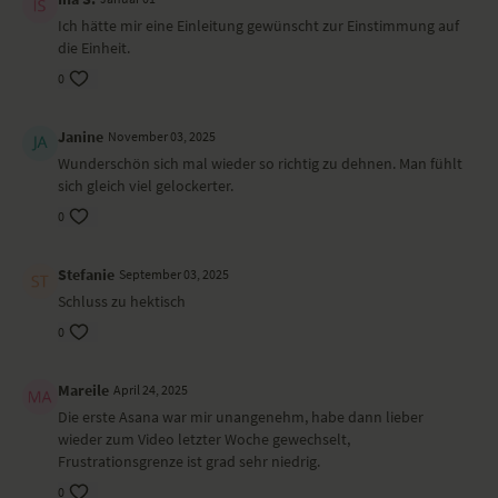
Ich hätte mir eine Einleitung gewünscht zur Einstimmung auf
Vorbeuge im Sitzen – Paschimottanasana
die Einheit.
Drehsitz – Ardha Matsyendrasana
Kopf-zum-Knie-Stellung – Janu Sirsasana
0
Schmetterling mit Adlerarmen – Bhadrasana
Schulterbrücke unterstützt mit Block/Kissen
Janine
November 03, 2025
Shavasana
Wunderschön sich mal wieder so richtig zu dehnen. Man fühlt
Wirkung und Vorteile der Yoga-Übungs-Sequenz
sich gleich viel gelockerter.
0
Schulter- und Hüftöffnung, Länge in der Körperrückseite
Besonders zu beachten bei diesem Yoga-Video
Stefanie
September 03, 2025
Dieses Yoga-Video kannst du ab Woche 8 nach der Geburt
Schluss zu hektisch
durchführen. Nimm dir einen Block oder ein Kissen mit auf die Matte.
0
Ort und Ausstattung
Mareile
April 24, 2025
Das Yoga-Video haben wir im
2nd Floor Fotostudio
in Hamburg
Die erste Asana war mir unangenehm, habe dann lieber
gedreht. Juliana trägt ein Outfit von
Lululemon
.
wieder zum Video letzter Woche gewechselt,
Frustrationsgrenze ist grad sehr niedrig.
0