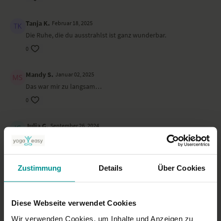
Tanja K.
Februar 18, 2025
Die Ruhe, die du ausstrahlst ist ganz wunderbar.
0
Mandy S.
Januar 02, 2025
Das war mir zu langsam…
0
Julia G.
September 26, 2024
Mir waren die Yogaeinheiten zu schnell. Ansonsten sehr gut
gesprochen und angeleitet. Warme angenehme stimme!
0
Zustimmung
Details
Über Cookies
Gerda H.
Juli 01, 2024
Sehr gut angeleitet!
Diese Webseite verwendet Cookies
0
Wir verwenden Cookies, um Inhalte und Anzeigen zu