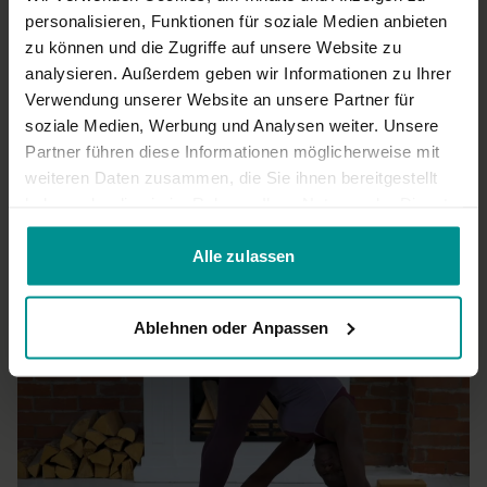
personalisieren, Funktionen für soziale Medien anbieten
Tanja
Juni 28, 2024
zu können und die Zugriffe auf unsere Website zu
Ein bisschen zu viel Anleitung für meinen Geschmack. Bei Yin
analysieren. Außerdem geben wir Informationen zu Ihrer
mag ich es lieber ruhiger.
Verwendung unserer Website an unsere Partner für
0
soziale Medien, Werbung und Analysen weiter. Unsere
Partner führen diese Informationen möglicherweise mit
Mehr laden
weiteren Daten zusammen, die Sie ihnen bereitgestellt
haben oder die sie im Rahmen Ihrer Nutzung der Dienste
gesammelt haben.
Alle zulassen
Ähnliche Videos
Ablehnen oder Anpassen