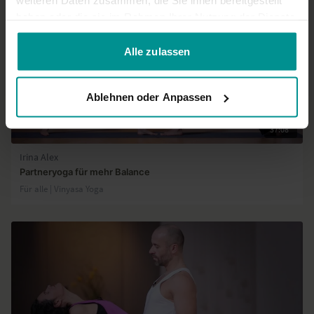
weiteren Daten zusammen, die Sie ihnen bereitgestellt
haben oder die sie im Rahmen Ihrer Nutzung der Dienste
gesammelt haben.
Alle zulassen
Ablehnen oder Anpassen
37:08
Irina Alex
Partneryoga für mehr Balance
Für alle | Vinyasa Yoga