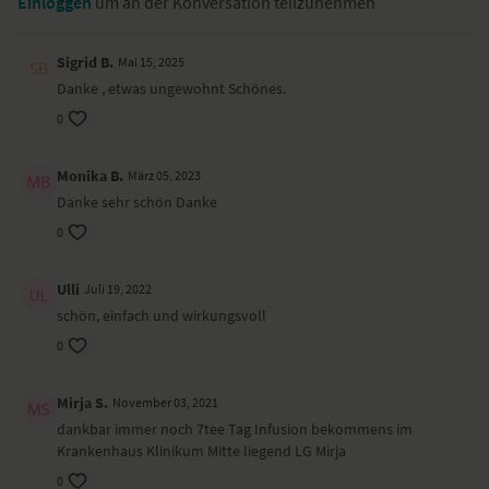
Einloggen
um an der Konversation teilzunehmen
Ort und Ausstattung
Dieses Video haben wir auf
Gut Pronstorf
gedreht. Irina trägt ein Outfit
Sigrid B.
Mai 15, 2025
von
hessnatur
.
Danke , etwas ungewohnt Schönes.
0
Monika B.
März 05, 2023
Danke sehr schön Danke
0
Ulli
Juli 19, 2022
schön, einfach und wirkungsvoll
0
Mirja S.
November 03, 2021
dankbar immer noch 7tee Tag Infusion bekommens im
Krankenhaus Klinikum Mitte liegend LG Mirja
0