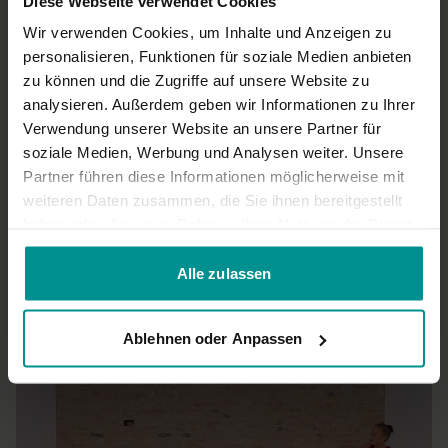
Diese Webseite verwendet Cookies
Wir verwenden Cookies, um Inhalte und Anzeigen zu
Claudia H.
März 30, 2025
personalisieren, Funktionen für soziale Medien anbieten
Ich habe eine Vorstufe zu Gebärmutterhalskrebs, Stufe
zu können und die Zugriffe auf unsere Website zu
PAPIIId. Gleichzeitig habe ich mit 41 Jahren sehr starke
analysieren. Außerdem geben wir Informationen zu Ihrer
Wechseljahrsbeschwerden und wäre über
Verwendung unserer Website an unsere Partner für
Hilfe/Abschwächung der Symptomatik sehr dankbar.
soziale Medien, Werbung und Analysen weiter. Unsere
Allerdings bin ich nun unschlüssig, ob ich es üben darf?
Herzlichen Dank im Voraus für eure Antwort!
Partner führen diese Informationen möglicherweise mit
weiteren Daten zusammen, die Sie ihnen bereitgestellt
0
haben oder die sie im Rahmen Ihrer Nutzung der Dienste
gesammelt haben.
Mehr laden
Alle zulassen
Ähnliche Videos
Ablehnen oder Anpassen