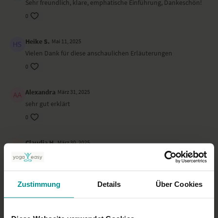
Sehr freundlich, klare, emphatische Einführung, Dankeschön!
0
Heike S.
Mai 11, 2025
Vielen Dank für diese anschaulichen Erläuterungen
0
Alexandra
März 31, 2025
sehr gut erklärt
0
Claudia H.
März 30, 2025
Was genau ist gemeint mit "Zunge an den Gaumen" -> Kechari
Mudra: bei dem die Zungespitze quasi eingerollt wird? oder ->
Jalandhara Bhanda: bei dem die Zungenoberfläche an den
Gaumen gelegt wird? Ich vermute mal Zweites, bin aber nicht
Zustimmung
Details
Über Cookies
ganz schlüssig und wäre über eine Antwort - als Ergänzung zu
dem wundervollen Video sehr dankbar.
0