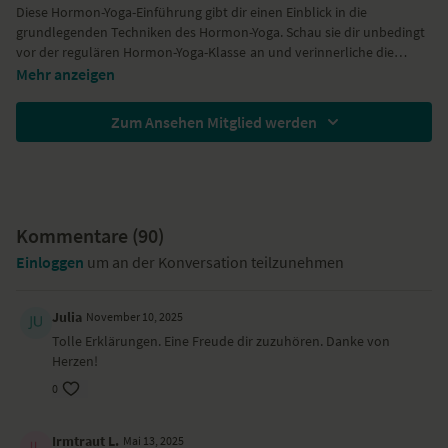
Diese Hormon-Yoga-Einführung gibt dir einen Einblick in die
grundlegenden Techniken des Hormon-Yoga. Schau sie dir unbedingt
vor der regulären
Hormon-Yoga-Klasse
an und verinnerliche die
Tipps.
Mache KEIN Hormon-Yoga bei
Mehr anzeigen
Krebs
Myomen
Zum Ansehen Mitglied werden
Endometriose
Bluthochdruck
Suche bei Beschwerden immer einen Arzt oder Heilpraktiker aufs. Die
Schilddrüsen
Lehrerin und YogaEasy schließen jegliche Haftung für Gesundheits-
über
funktion
Entzündungen
sowie Personenschäden aus.
Menstruation
Kommentare (
90
)
Einloggen
um an der Konversation teilzunehmen
Julia
November 10, 2025
Tolle Erklärungen. Eine Freude dir zuzuhören. Danke von
Herzen!
0
Irmtraut L.
Mai 13, 2025