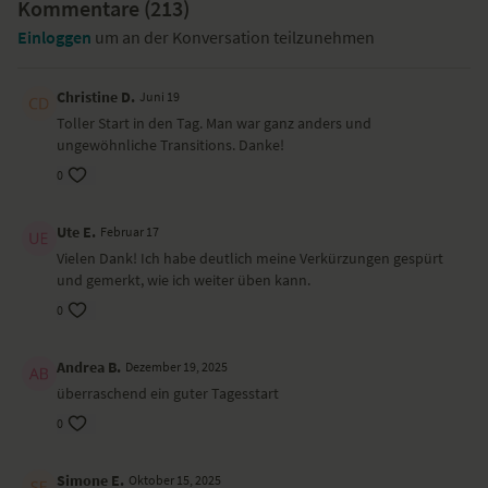
Kommentare (
213
)
YogaEasy.de hat dieses Yoga-Video für dich
Einloggen
um an der Konversation teilzunehmen
gedreht, weil...
sich in der Hüfte Blockaden und Verspannungen festsetzen und du
Christine D.
Juni 19
mit gezielten Übungen diese Blockaden auflösen kannst.
Toller Start in den Tag. Man war ganz anders und
ungewöhnliche Transitions. Danke!
Besondere Yoga-Übungen (Asanas)
0
Weite Kindhaltung
Oberkörperdrehung
Ute E.
Februar 17
Gegrätschte Vorbeuge
Vielen Dank! Ich habe deutlich meine Verkürzungen gespürt
Adler Variation
und gemerkt, wie ich weiter üben kann.
Ausfallschritt mit Malasana
Vorbeuge
0
Krieger II mit Adlerarmen
Reverse Warrior
Andrea B.
Dezember 19, 2025
Gestreckter Seitwinkel
Dreieck
überraschend ein guter Tagesstart
Venusmudra und Vorbeuge
0
Geöffneter Herabschauender Hund
Gedrehtes Malasana
Breite Grätsche und Drehung
Simone E.
Oktober 15, 2025