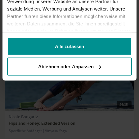
Verwendung unserer Website an unsere Partner für
Mehr laden
soziale Medien, Werbung und Analysen weiter. Unsere
Partner führen diese Informationen möglicherweise mit
weiteren Daten zusammen, die Sie ihnen bereitgestellt
Ähnliche Videos
haben oder die sie im Rahmen Ihrer Nutzung der Dienste
gesammelt haben.
Alle zulassen
Ablehnen oder Anpassen
26:35
Nicole Bongartz
Hips and Honey: Extended Version
Sportliche Anfänger | Vinyasa Yoga