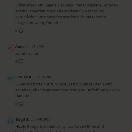
Vorbeuge über die Beine (rechts/links)
Erklärungen oft ungenau, so dass immer wieder zum Video
Vorbeuge Mitte
geschaut werden muss Alternativen für Asanas bei
Tisch
körperlichen Beschwerden werden nicht angeboten
Rückenlage, Schulterbrücke
Insgesamt wenig Empathie
Liegender Twist
0
Entspannung in Rückenlage
Savasana
Anne
Juli 21, 2025
Wirkung und Vorteile der Yoga-Übungs-Sequenz
wunderschön.
Der Hüftmuskel wird auch als Fluchtreflexmuskel bezeichnet. Bei
0
unerwarteten Impulsen von außen reagiert das Nervensystem und
der Hüftmuskel mit Stress in Form von Verkrampfung. Der Muskel
Frauke K.
Juni 14, 2025
verspannt, und das Nervensystem blockiert. Ist der Muskel in einer
Daueranspannung, verkürzt er sich, und das benachbarte Gewebe
Super, ich hätte nur zum Schluss noch länger den Twist
wird undurchlässig. Erst durch gezielte Dehn- und Atem-Übungen
gehalten. Aber insgesamt eine sehr gute Hüftöffnung, vielen
können Emotionen und Blockaden im Hüftbereich gelöst werden.
Dank 🙏
0
Besonders zu beachten bei diesem Yoga-Video
Verspannungen in den Hüften können sehr unangenehm sein, das
Birgit B.
Juni 08, 2025
Auflösen aber auch. Versuche in der Dehnung ruhig zu atmen, zu
Nicole Bongartz ist einfach spitze. So viel Ruhe und
beobachten, bei dir zu sein. Verspürst du einen stechenden Schmerz,