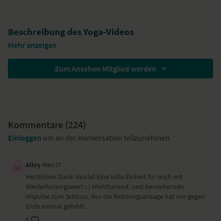
Beschreibung des Yoga-Videos
Mehr anzeigen
Dies ist die erweiterte Form des Yoga-Videos
„Hips and Honey:
Hüftflow ohne Chaturanga”
mit der Kölner Yogalehrerin
Nicole
Zum Ansehen Mitglied werden
Bongartz
. Die dehnenden Asanas helfen dir gedehnter durch das
Leben zu gehen. Dabei konzentriert Nicole sich auf die Dehnung der
Beinmuskulatur und der Hüften.
YogaEasy.de hat dieses Yoga-Video für dich
gedreht, weil...
Kommentare (
224
)
du hier mit gezielten Dehnübungen deine Bewegungsreichweite
Einloggen
um an der Konversation teilzunehmen
erhöhst.
Besondere Yoga-Übungen (Asanas)
Alley
März 27
Herzlichen Dank Nicole! Eine tolle Einheit für mich mit
Grätsche mit Vorbeuge und gestreckten Armen
Wiederholungswert ;-) Wohltunend, und bereichernde
Grätsche mit seitlicher Vorbeuge
Impulse zum Schluss. Nur die Richtungsansage hat mir gegen
Grätsche mit seitlicher Armöffnung
Ende einmal gefehlt.
Malasana mit Adlerarmen
Krieger II
0