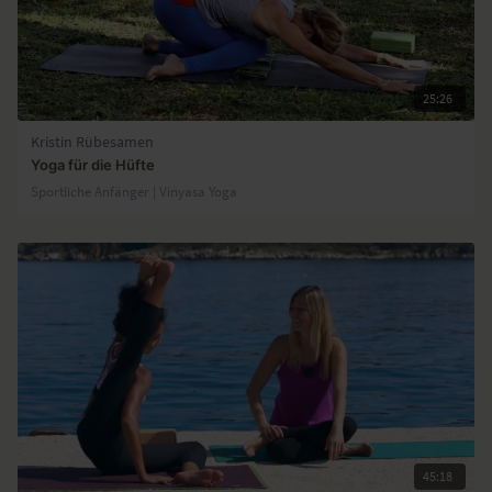
25:26
Kristin Rübesamen
Yoga für die Hüfte
Sportliche Anfänger | Vinyasa Yoga
45:18