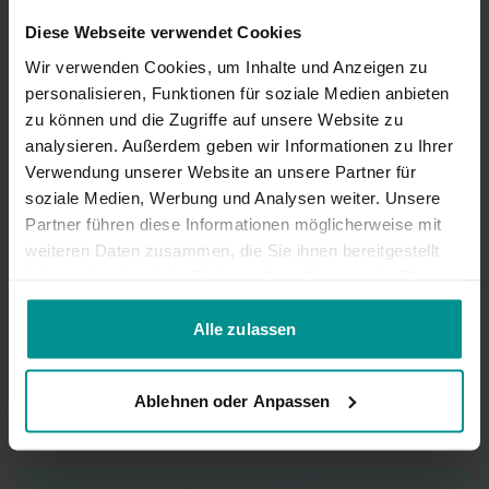
Agnes
April 19, 2024
Voll Power und Dynamic und macht die Hüfte sehr
Diese Webseite verwendet Cookies
geschmeidig und frei. Viel Gerede im Savasna für meinen
Wir verwenden Cookies, um Inhalte und Anzeigen zu
Geschmack, Trotzdem super cooler Flow.
personalisieren, Funktionen für soziale Medien anbieten
0
zu können und die Zugriffe auf unsere Website zu
analysieren. Außerdem geben wir Informationen zu Ihrer
Eve
März 28, 2024
Verwendung unserer Website an unsere Partner für
Ich hätte mir mehr Erklärung gewünscht was in bestimmten
soziale Medien, Werbung und Analysen weiter. Unsere
Posen wichtig ist um von der Praxis maximal zu profitieren zB
Partner führen diese Informationen möglicherweise mit
aktive Füße, Hüfte nach außen ziehen, etc. So ist einfach nur
weiteren Daten zusammen, die Sie ihnen bereitgestellt
ein "Befehl" geben was als nächstes folgt.
haben oder die sie im Rahmen Ihrer Nutzung der Dienste
0
gesammelt haben.
Alle zulassen
Mehr laden
Ablehnen oder Anpassen
Ähnliche Videos