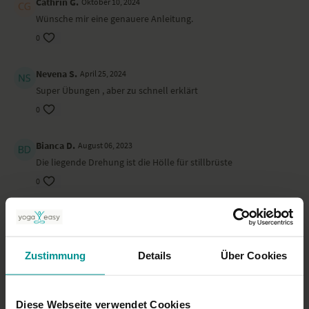
Cathrin G.
Oktober 10, 2024
Wünsche mir eine genauere Anleitung.
0
Nevena S.
April 25, 2024
Super Übungen , aber zu schnell erklärt
0
Bianca D.
August 06, 2023
Die liegende Drehung ist die Hölle für stillbrüste
0
Katja S.
Juni 08, 2023
Sehr sanft auch bei Krankheit, trotzdem wirksam.
0
Zustimmung
Details
Über Cookies
Jessica J.
Januar 24, 2023
Diese Webseite verwendet Cookies
Super Sequenz, tolle Anleitung: sehr genau und bewusst :-)