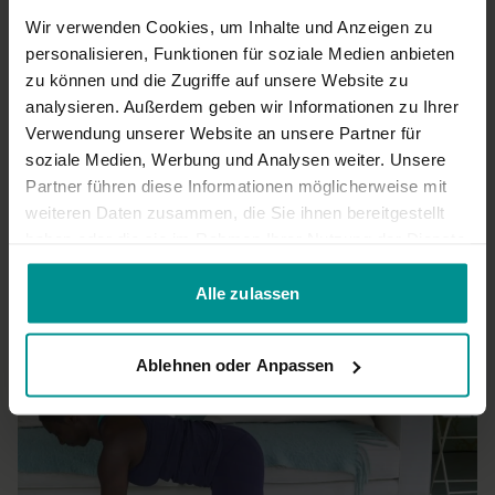
0
Wir verwenden Cookies, um Inhalte und Anzeigen zu
personalisieren, Funktionen für soziale Medien anbieten
zu können und die Zugriffe auf unsere Website zu
Elke W.
November 11, 2022
analysieren. Außerdem geben wir Informationen zu Ihrer
Enspannte Sequenz. Teilweise hatte ich probleme den
Anweisungen zu folgen
Verwendung unserer Website an unsere Partner für
soziale Medien, Werbung und Analysen weiter. Unsere
0
Partner führen diese Informationen möglicherweise mit
weiteren Daten zusammen, die Sie ihnen bereitgestellt
Mehr laden
haben oder die sie im Rahmen Ihrer Nutzung der Dienste
gesammelt haben.
Alle zulassen
Ähnliche Videos
Ablehnen oder Anpassen