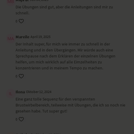
Bauchlage, Oberkörper und Beine heben/senken
Die Übungen sind gut, aber die Anleitungen sind mir zu
Bauchlage, Bein angewinktelt, Arm greift Fuß
schnell.
Seitenlage Drehung der Wirbelsäule
0
Seitenlage Oberkörper und Beine heben/senken
Shavasana 6 Minuten
Mareile
April 19, 2025
Wirkung und Vorteile der Yoga-Übungs-Sequenz
Der Inhalt super, für mich wie immer zu schnell in der
Herzöffende Wirkung, sodass du mehr Weite im Brustraum für deine
Anleitung und in den Übergängen. Mir würde auch eine
Atmung spürst
Sprechpause nach dem Erklären der einzelnen Übungen
helfen, um mich wirklich auf alle Eimzelheiten zu
Besonders zu beachten bei diesem Yoga-Video
konzentrieren und in meinem Tempo zu machen.
0
Wenn die Übungen in Bauchlage in der Stillzeit für dich unangenehm
sind, lege dir ein Kissen oder eine zusammengefaltete Decke unter
das Becken und den Bauch, um unter der Brust mehr Raum zu haben.
Ilona
Oktober 12, 2024
Ort und Ausstattung
Eine ganz tolle Sequenz für den verspannten
Brustwirbelbereich, teilweise mit Übungen, die ich so noch nie
Das Yoga-Video haben wir im
2nd Floor Fotostudio
in Hamburg
gesehen habe. Tut super gut!
gedreht. Juliana trägt ein Outfit von
Lululemon
.
0