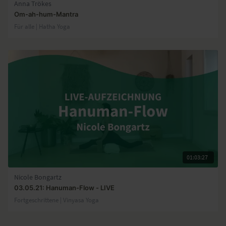
Anna Trökes
Om-ah-hum-Mantra
Für alle | Hatha Yoga
01:03:27
Nicole Bongartz
03.05.21: Hanuman-Flow - LIVE
Fortgeschrittene | Vinyasa Yoga