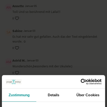
Annette
Januar 05
Toll Und so berührend mit Laila!!!
0
Sabine
Januar 03
Es hat mir sehr gut gefallen. Auch das der Text eingeblendet
wurde. ☺️
0
Astrid M.
Januar 03
Wunderschön,besonders mit der Ukulele:)
0
Ähnliche Videos
Zustimmung
Details
Über Cookies