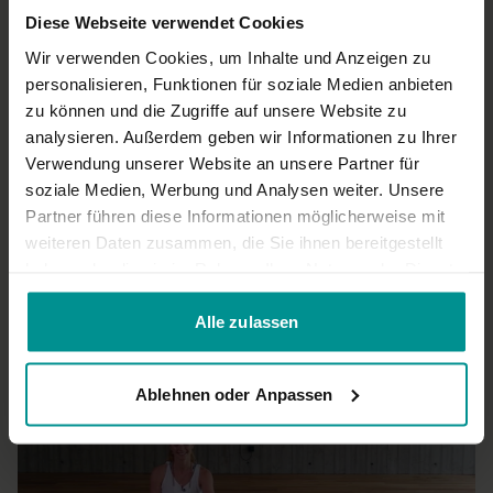
Diese Webseite verwendet Cookies
Wir verwenden Cookies, um Inhalte und Anzeigen zu
personalisieren, Funktionen für soziale Medien anbieten
zu können und die Zugriffe auf unsere Website zu
analysieren. Außerdem geben wir Informationen zu Ihrer
Verwendung unserer Website an unsere Partner für
soziale Medien, Werbung und Analysen weiter. Unsere
09:41
Partner führen diese Informationen möglicherweise mit
Lucie Beyer
weiteren Daten zusammen, die Sie ihnen bereitgestellt
Mantra: Asato Ma Sad Gamaya
haben oder die sie im Rahmen Ihrer Nutzung der Dienste
Für alle | Verschiedene
gesammelt haben.
Alle zulassen
Ablehnen oder Anpassen