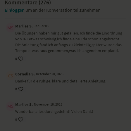
Kommentare (
276
)
sich dein Start in den Tag mit dieser Yogasequenz kraftvoller und
entspannter anfühlen wird und du diese Yoga-Übungen als
Einloggen
um an der Konversation teilzunehmen
dauerhafte Praxis in deinen Alltag integrieren kannst.
Besondere Yoga-Übungen (Asanas)
Marlies S.
Januar 03
Die Übungen haben mir gut gefallen. Ich finde die Einordnung
Vierfüßlerstand mit Hüfte kreisen
von 0-1 etwas schwierig,ich finde eine 1da schon angebracht.
Kind
Die Anleitung fand ich anfangs zu kleinteilig,später wurde das
Vierfüßlerstand Arm diagonal unter aufgestelltem Arm
Tempo etwas raus genommen,was ich angenehm empfand.
durchfädeln
Herabschauender Hund
0
Vorbeuge
Tadasana mit nach hinten gestreckten Armen
Cornelia S.
Dezember 20, 2025
Tadasna mit gestreckten Armen und seitlicher Dehnung
Danke für die ruhige, klare und detailierte Anleitung.
Schiefe Ebene
Kobra
0
Ausfallschritt mit Vorbeuge
Liegend Oberkörper heben
Marlies S.
November 18, 2025
Stehende Grätsche mit Vorbeuge
Baum
Wunderbar,alles durchgedehnt! Vielen Dank!
Seitstütz mit einem angewinkeltem Bein
0
Liegend Rückenlage Beine im Wechsel langsam absinken lassen
Liegend Beine zur Brust