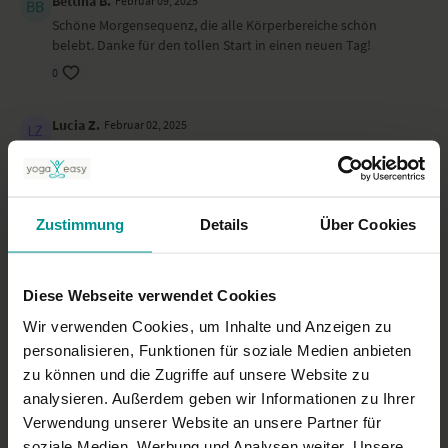
Bettina B.
Februar 09, 2025
Schöne Morgensequenz, die alle Körperbereiche schön
belebt. Danke für den tollen Start in einen neuen Tag!
0
Lucia Z.
Februar 02, 2025
Immer wieder toll!!
0
Zustimmung
Details
Über Cookies
Daisy K.
Januar 14, 2025
Ganz wunderbares Video für den Morgen. Ich liebe es.
Cornelia hat alles sehr gut erklärt und die Übungen waren
nicht zu herausfordernd. Genau die richtige Mischung, um in
Diese Webseite verwendet Cookies
Ruhe den Tag zu starten.
Wir verwenden Cookies, um Inhalte und Anzeigen zu
0
personalisieren, Funktionen für soziale Medien anbieten
zu können und die Zugriffe auf unsere Website zu
Mehr laden
analysieren. Außerdem geben wir Informationen zu Ihrer
Verwendung unserer Website an unsere Partner für
soziale Medien, Werbung und Analysen weiter. Unsere