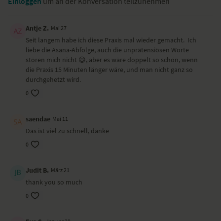
Einloggen
um an der Konversation teilzunehmen
Antje Z.
Mai 27
Seit langem habe ich diese Praxis mal wieder gemacht. Ich
liebe die Asana-Abfolge, auch die unprätensiösen Worte
stören mich nicht 😃, aber es wäre doppelt so schön, wenn
die Praxis 15 Minuten länger wäre, und man nicht ganz so
durchgehetzt wird.
0
saendae
Mai 11
Das ist viel zu schnell, danke
0
Judit B.
März 21
thank you so much
0