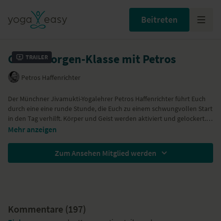
Beitreten
Guten Morgen-Klasse mit Petros
Trailer
Petros Haffenrichter
Der Münchner Jivamukti-Yogalehrer Petros Haffenrichter führt Euch
durch eine eine runde Stunde, die Euch zu einem schwungvollen Start
in den Tag verhilft. Körper und Geist werden aktiviert und gelockert.
Natürlich kannst Du mit dem Video auch zu jeder anderen Tageszeit
Wir danken dem
Jivamukti Shop
ganz herzlich für die Ausstattung der
Mehr anzeigen
üben, wenn Du Dir eine behutsam aufgebaute, aktivierende Stunde
YogiNis!
wünschst.
Zum Ansehen Mitglied werden
Kommentare (
197
)