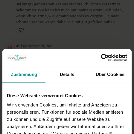
Bei länger gehaltenen Asanas möchte ich nicht vorgeatmet
bekommen. Wie kann ich mich mit meinem Atem verbinden,
wenn ich so atme, wie jemand anderes es vorgibt. Ein paar
schöne Karanas waren dabei, die mir gut gefallen haben.
0
Ulli
September 29, 2024
Nach deinen wunderbar leichten Meditationen war ich
gespannt auf deine Yoga- Praxis. Eine schöne Übungsreihe!
Leider habe ich es an manchen Stellen etwas geringschätzig
empfunden, spätestens beim Nagellack war ich raus, nicht
Zustimmung
Details
Über Cookies
mehr bei mir. Schade.
0
Diese Webseite verwendet Cookies
Frauke K.
Juli 01, 2024
Wir verwenden Cookies, um Inhalte und Anzeigen zu
Ein guter Wachmacher!
personalisieren, Funktionen für soziale Medien anbieten
0
zu können und die Zugriffe auf unsere Website zu
analysieren. Außerdem geben wir Informationen zu Ihrer
Mehr laden
Verwendung unserer Website an unsere Partner für