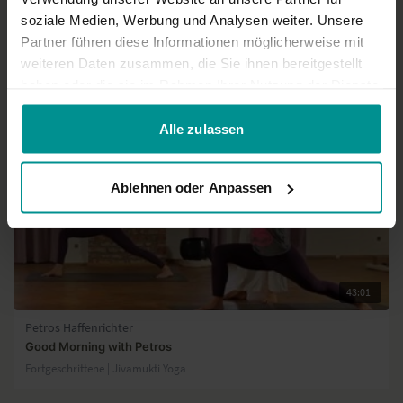
soziale Medien, Werbung und Analysen weiter. Unsere
Partner führen diese Informationen möglicherweise mit
weiteren Daten zusammen, die Sie ihnen bereitgestellt
Ähnliche Videos
haben oder die sie im Rahmen Ihrer Nutzung der Dienste
gesammelt haben.
Alle zulassen
Ablehnen oder Anpassen
43:01
Petros Haffenrichter
Good Morning with Petros
Fortgeschrittene | Jivamukti Yoga