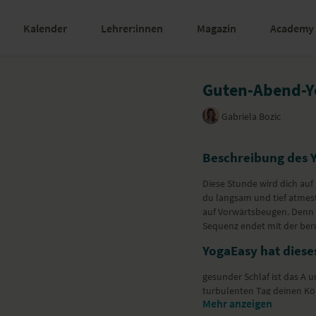
Kalender
Lehrer:innen
Magazin
Academy
Guten-Abend-Yo
Gabriela Bozic
Beschreibung des 
Diese Stunde wird dich auf 
du langsam und tief atme
auf Vorwärtsbeugen. Denn d
Sequenz endet mit der be
YogaEasy hat dieses
gesunder Schlaf ist das A 
turbulenten Tag deinen Kör
Mehr anzeigen
hilft dir dabei.