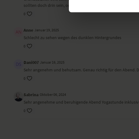
sollten doch drin sein, oder? Ohne diese beiden Aspekte wären 
0
Anne
Januar 19, 2025
Schlecht zu sehen wegen des dunklen Hintergrundes
0
Dani007
Januar 16, 2025
Sehr angenehm und behutsam. Genau richtig für den Abend. 
0
Sabrina
Oktober 06, 2024
Sehr angenehme und beruhigende Abend Yogastunde inklusive
0