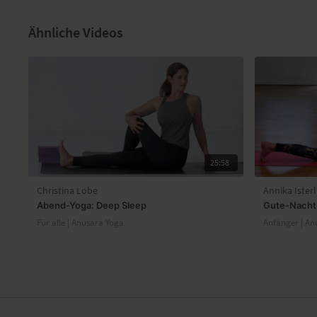
Ähnliche Videos
25:58
Christina Lobe
Annika Isterl
Abend-Yoga: Deep Sleep
Gute-Nacht
Für alle | Anusara Yoga
Anfänger | An