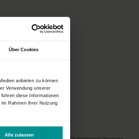
mit einer ausführlichen, tief beruhigenden Meditation.
hten bei diesem Yoga-Video
diese Yoga-Stunde eine gemütliche, beruhigende Atmosphäre schaffst.
nd genieße, vielleicht sogar bei geschlossenen Augen, jede Übung.
nd spüre in dich rein. Du wirst erstaunt sein, wie gut diese Yoga-
anschließend schläfst.
Über Cookies
Yoga-Video in dem wunderschönen 5-Sterne-Hotel
Schloss Elmau.
 Medien anbieten zu können
hrer Verwendung unserer
 führen diese Informationen
ie im Rahmen Ihrer Nutzung
Alle zulassen
brupte Ende fand ich nicht so schön, 3 Min gemeinsames Shavasana