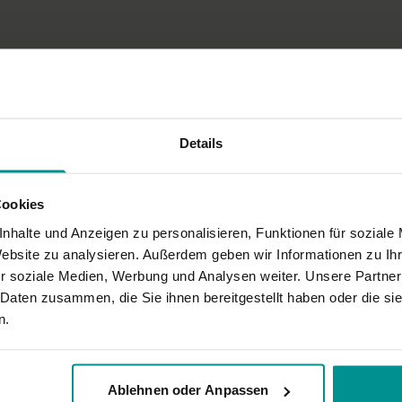
schlafen kannst. Sie endet 
Besonders zu beac
Es hilft, wenn du dir für 
Zünde ein paar Kerzen an u
Atme in die Verspannungen u
Praxis tut und wie tief du 
Details
Ort
Gedreht haben wir dieses 
Cookies
nhalte und Anzeigen zu personalisieren, Funktionen für soziale
Website zu analysieren. Außerdem geben wir Informationen zu I
r soziale Medien, Werbung und Analysen weiter. Unsere Partner
 Daten zusammen, die Sie ihnen bereitgestellt haben oder die s
ch nicht weit genug dehnen.
n.
Ablehnen oder Anpassen
ha Yoga der Wechsel in und aus den Haltungen immer noch zu schnell. Das a