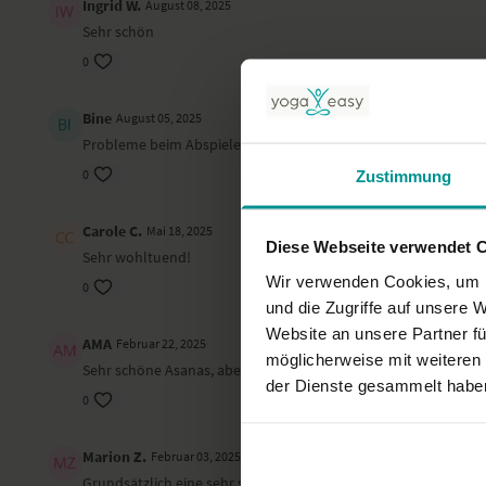
Ingrid W.
August 08, 2025
Sehr schön
0
Bine
August 05, 2025
Probleme beim Abspielen, ständiges Wiederholen
0
Zustimmung
Carole C.
Mai 18, 2025
Diese Webseite verwendet 
Sehr wohltuend!
Wir verwenden Cookies, um I
0
und die Zugriffe auf unsere 
Website an unsere Partner fü
AMA
Februar 22, 2025
möglicherweise mit weiteren
Sehr schöne Asanas, aber für einige Übungen kann ich mich no
der Dienste gesammelt habe
0
Marion Z.
Februar 03, 2025
Grundsätzlich eine sehr schöne Sequenz, nur war mir für Hat