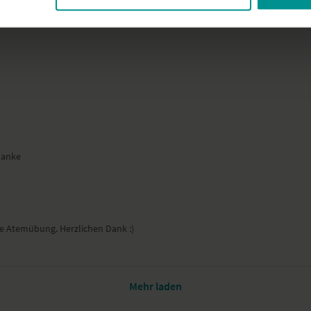
es 5 Sterne gewesen :-).
Danke
 Atemübung. Herzlichen Dank :)
Mehr laden