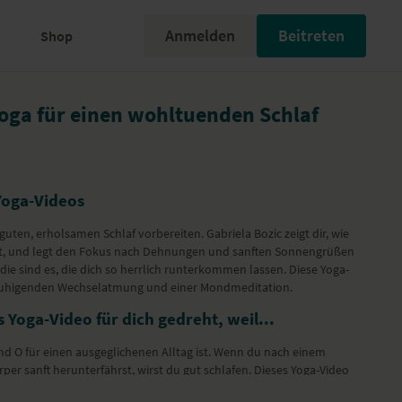
Anmelden
Beitreten
Shop
ga für einen wohltuenden Schlaf
Yoga-Videos
guten, erholsamen Schlaf vorbereiten. Gabriela Bozic zeigt dir, wie
st, und legt den Fokus nach Dehnungen und sanften Sonnengrüßen
ie sind es, die dich so herrlich runterkommen lassen. Diese Yoga-
ruhigenden Wechselatmung und einer Mondmeditation.
 Yoga-Video für dich gedreht, weil...
und O für einen ausgeglichenen Alltag ist. Wenn du nach einem
per sanft herunterfährst, wirst du gut schlafen. Dieses Yoga-Video