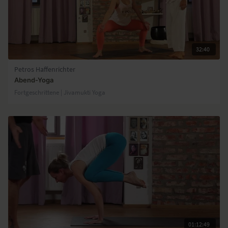
32:40
Petros Haffenrichter
Abend-Yoga
Fortgeschrittene | Jivamukti Yoga
01:12:49