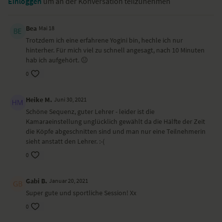
Einloggen
um an der Konversation teilzunehmen
Bea
Mai 18
Trotzdem ich eine erfahrene Yogini bin, hechle ich nur
hinterher. Für mich viel zu schnell angesagt, nach 10 Minuten
hab ich aufgehört. 😐
0
Heike M.
Juni 30, 2021
Schöne Sequenz, guter Lehrer - leider ist die
Kamaraeinstellung unglücklich gewählt da die Hälfte der Zeit
die Köpfe abgeschnitten sind und man nur eine Teilnehmerin
sieht anstatt den Lehrer. :-(
0
Gabi B.
Januar 20, 2021
Super gute und sportliche Session! Xx
0