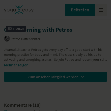
Beitreten
Good Morning with Petros
Trailer
Petros Haffenrichter
Jivamukti teacher Petros gets every day off to a good start with his
morning practice for body and mind. The class slowly builds up to
activating and energizing asanas. -So join Petros and loosen your stiff
joints, get the blood pumping and the energy flowing!
We thank the
Jivamukti Shop
for the outfits!
Mehr anzeigen
Zum Ansehen Mitglied werden
Kommentare (
18
)