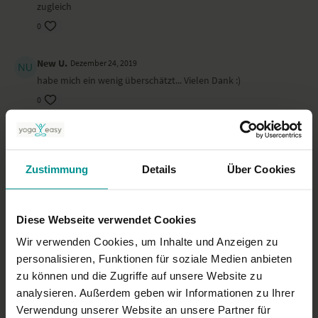
zugleich
0
New U.
Dezember 24, 2019
habe mich ein wenig überschätzt... Vielen Dank :)
0
Lena V.
Dezember 19, 2019
Wundervoll
Zustimmung
Details
Über Cookies
0
Katrin C.
November 18, 2019
Diese Webseite verwendet Cookies
Great Teacher! I like him and also a lesson in english!
Wir verwenden Cookies, um Inhalte und Anzeigen zu
Namasté!
personalisieren, Funktionen für soziale Medien anbieten
0
zu können und die Zugriffe auf unsere Website zu
analysieren. Außerdem geben wir Informationen zu Ihrer
Mehr laden
Verwendung unserer Website an unsere Partner für