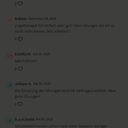
„Kerzenleuchter“ in Bauchlage
0
Vierfüßlerstand rotierende Schulterbewegung
Flasche schütteln mit ausgestrecktem Arm
Sabine
September 08, 2025
Wirkung und Vorteile der Yoga-Übungs-Sequenz
yogatherapie tut einfach sehr gut! Viele Übungen die ich so
noch nicht kenne. Sehr effektiv!!!
Schmerzlindernde Wirkung sowie Entlastung des Schultergelenks und
Kräftigung der Rotatorenmanschette.
0
Besonders zu beachten bei diesem Yoga-Video
Estella H.
Juli 19, 2025
Führe keine Übung aus, die schmerzhaft ist. Falls du kein Theraband
sehr hilfreich
hast, sagt Dr. Ronald Steiner Varianten ohne Hilfsmittel an. Lege dir
0
eine Wasserflasche bereit (ca. 1-Literflasche zu drei Vierteln gefüllt).
Ort
Juliane S.
Mai 30, 2025
Dieses Yoga-Video haben wir in Dr. Ronald Steiners Yoga Studio
Die Erklärung der Übungen fand ich nicht ganz einfach. Aber
Ashtanga Yoga Institut
in Ulm gedreht.
gute Übungen!
0
b.a.schmid
Mai 04, 2025
Schulterschmerzen schon nach einer Sequenz weniger