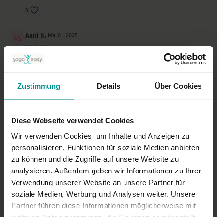
0
Anni S.
Mai 01, 2025
täglich!
0
annette.guth-schneider
Zustimmung
Details
Über Cookies
April 21, 2025
Super Übungen für meine Schultern Danke
0
Diese Webseite verwendet Cookies
Wir verwenden Cookies, um Inhalte und Anzeigen zu
Mehr laden
personalisieren, Funktionen für soziale Medien anbieten
zu können und die Zugriffe auf unsere Website zu
analysieren. Außerdem geben wir Informationen zu Ihrer
Ähnliche Videos
Verwendung unserer Website an unsere Partner für
soziale Medien, Werbung und Analysen weiter. Unsere
Partner führen diese Informationen möglicherweise mit
weiteren Daten zusammen, die Sie ihnen bereitgestellt