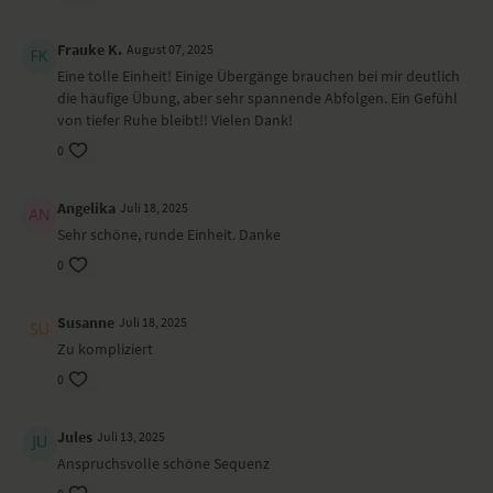
Berg
Updog
Hund Split
Frauke K.
August 07, 2025
Seitstütz
Eine tolle Einheit! Einige Übergänge brauchen bei mir deutlich
Krieger I
die häufige Übung, aber sehr spannende Abfolgen. Ein Gefühl
Krieger II
von tiefer Ruhe bleibt!! Vielen Dank!
Winkel
0
Taube
Sitzende Hüftdehnung
Boot Variante mit Schulter-Dehnung
Angelika
Juli 18, 2025
Rückenlage
Sehr schöne, runde Einheit. Danke
Nadelöhr und Variante
Krokodil
0
Beine zur Brust
Savasana
Susanne
Juli 18, 2025
Wirkung und Vorteile der Yoga-Übungs-Sequenz
Zu kompliziert
0
Du bringst mit erdenden Asanas Aufmerksamkeit in deine Basis. Mit
sanften Dehnungen bringst du Weite in deine Flanken und mit
Hüftöffnern löst du Blockaden. Oder um mit der Bedeutung und
Jules
Juli 13, 2025
Absicht von Ganesha zu sprechen: gehe deine Praxis mit Wohlgemut
Anspruchsvolle schöne Sequenz
und Enthusiasmus an und die guten Kräfte werden schon kommen.