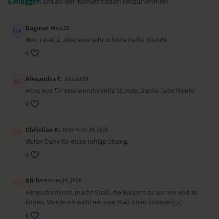
Einloggen
um an der Konversation teilzunehmen
kalt, Tag und Nacht, Ehre und Schmach. Und sein großer Bauch
bedeutet, dass er Vollkommenheit erreicht hat und alle Erfahrungen
konsumieren und absorbieren kann. Spüre in diesem ausgewogenen
Dagmar
März 15
Asana-Mix, welche Eigenschaften und Stärken du für dich aus dieser
Max. Level 2, aber eine sehr schöne halbe Stunde.
Yoga-Sequenz ziehst.
0
YogaEasy.de hat dieses Yoga-Video für dich
gedreht, weil...
Alexandra F.
Januar 06
dir dieser ausgewogene Asana-Mix Kraft und Weisheit geben soll.
wow, was für eine wundervolle Stunde, Danke liebe Nicole
Besondere Yoga-Übungen (Asanas)
0
Ganesha Mudra
Christian K.
Dezember 29, 2025
Handgelenk kreisen
Vierfüßlerstand Katze/Kuh
Vielen Dank für diese ruhige Übung.
Kindhaltung
0
Hund mit Split
Seitstütz
Hund mit Welle im Brett
SH
Dezember 19, 2025
Uttanasana
Herausfordernd, macht Spaß, die Balance zu suchen und zu
Ganesha Pose
finden. Werde ich wohl ein paar Mall üben (müssen) ;-)
Baum Variation
0