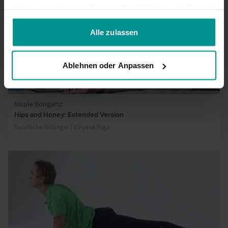
haben oder die sie im Rahmen Ihrer Nutzung der Dienste
gesammelt haben.
Alle zulassen
Ablehnen oder Anpassen
26:35
Nicole Bongartz
Hips and Honey: Extended Version
Sportliche Anfänger | Vinyasa Yoga