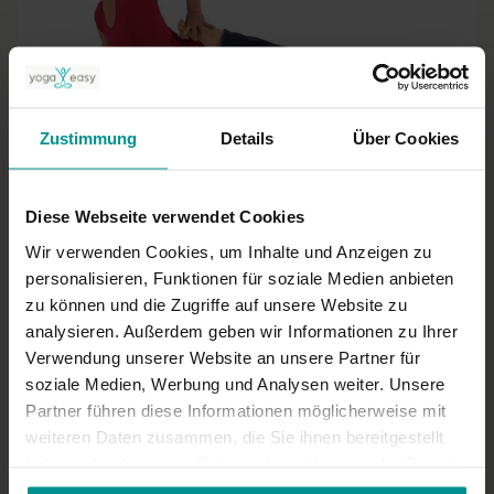
03:19
Vilas Turske
Zustimmung
Details
Über Cookies
eka pada bhekasana (liegende Froschstellung)
Sportliche Anfänger | Anusara Yoga
Diese Webseite verwendet Cookies
Wir verwenden Cookies, um Inhalte und Anzeigen zu
personalisieren, Funktionen für soziale Medien anbieten
zu können und die Zugriffe auf unsere Website zu
analysieren. Außerdem geben wir Informationen zu Ihrer
Verwendung unserer Website an unsere Partner für
soziale Medien, Werbung und Analysen weiter. Unsere
Partner führen diese Informationen möglicherweise mit
weiteren Daten zusammen, die Sie ihnen bereitgestellt
haben oder die sie im Rahmen Ihrer Nutzung der Dienste
03:42
gesammelt haben.