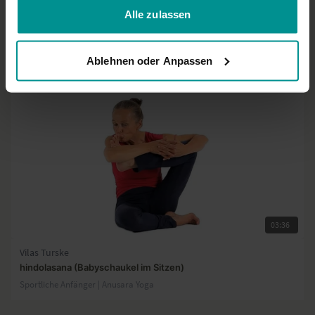
Vilas Turske
Alle zulassen
eka pada hindolasana (Schaukelstellung auf einem Bein)
Fortgeschrittene | Anusara Yoga
Ablehnen oder Anpassen
03:36
Vilas Turske
hindolasana (Babyschaukel im Sitzen)
Sportliche Anfänger | Anusara Yoga