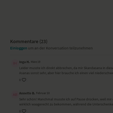
Kommentare (
23
)
Einloggen
um an der Konversation teilzunehmen
Inga H.
März 19
Leider musste ich direkt abbrechen, da mir Skandasana in dies
Asanas sonst sehr, aber hier brauche ich einen viel niederschwe
0
Annette B.
Februar 10
Sehr schön! Manchmal musste ich auf Pause drücken, weil mir 
wirklich waagerecht zu bekommen, während die Unterschenkel 
0