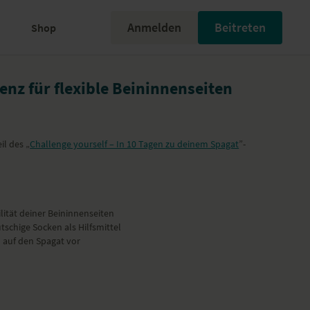
Anmelden
Beitreten
Shop
enz für flexible Beininnenseiten
il des „
Challenge yourself – In 10 Tagen zu deinem Spagat
”-
bilität deiner Beininnenseiten
utschige Socken als Hilfsmittel
al auf den Spagat vor
 Socken.