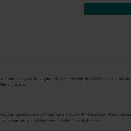
Yogaübungen (Asanas)
Tiefe Hocke – Malasana
Seitlicher Ausfallschrit
Sitzender Twist
Tiefer Ausfallschritt –
Runner's stretch
Dynamischer seitlicher 
Dynamische stehende Gr
Frosch – Mandukasana m
Wirkung und Vorteile
Du trainierst deine Addukto
er Variante so gar nicht zugänglich ist ebenso wie das Setzen aus Skandasan
werden im Alltag selten b
lligen Ansatz...
Ort und Ausstattung
Dieses Video haben wir in 
einer Matte von Liforme.
der Haltungswechsel zu schnell war. Beim Frosch habe ich deutliche Schwie
einen 90Grad Winkel einnehmen sollen:)) Ich bleibe dran