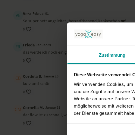
Vera
Februar 01
So super nett angeleitet , herzerfrischend,Dankeschön ❤️!
0
Frieda
Januar 29
das werde ich noch einigemale üben
Zustimmung
0
Diese Webseite verwendet 
Cordula B.
Januar 26
kurz und schön
Wir verwenden Cookies, um I
und die Zugriffe auf unsere 
0
Website an unsere Partner fü
möglicherweise mit weiteren
Cornelia M.
Januar 11
der Dienste gesammelt habe
der flow ist zu schnell, wenn die Beweglichkeit noch nicht so 
0