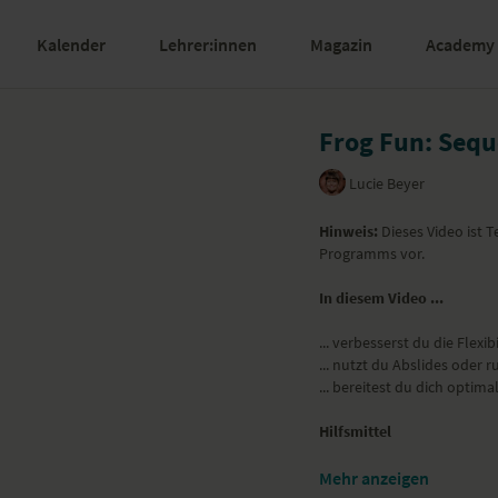
Kalender
Lehrer:innen
Magazin
Academy
Frog Fun: Sequ
Lucie Beyer
Hinweis:
Dieses Video ist Te
Programms vor.
In diesem Video ...
... verbesserst du die Flexi
... nutzt du Abslides oder r
... bereitest du dich optim
Hilfsmittel
Du brauchst Abslides oder
Mehr anzeigen