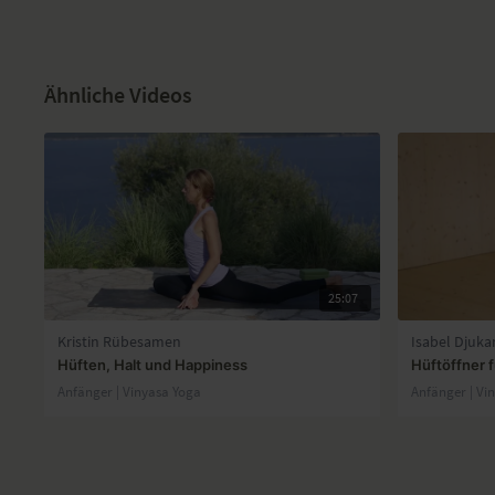
Ähnliche Videos
25:07
Kristin Rübesamen
Isabel Djuka
Hüften, Halt und Happiness
Hüftöffner 
Anfänger | Vinyasa Yoga
Anfänger | Vi