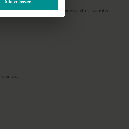
Alle zulassen
Haltung ist je nach Hüftgelenk sehr anspruchsvoll. Hier wäre das
 kommen ;) .