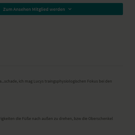
Zum Ansehen Mitglied werden
t – Skandasana
 Anjaneyasana
Ausfallschritt – Skandasana
ätsche – Prasarita Padottanasana mit Slides
it Slides
ren, die deine Hüfte stabilisieren. Gerade die Beininnenseiten
a...schade, ich mag Lucys traingsphysiologischen Fokus bei den
ewusst bewegt oder gedehnt.
Hamburg gedreht. Lucie trägt ein Outfit von HeyHoney und übt auf
rigkeiten die Füße nach außen zu drehen, bzw die Oberschenkel