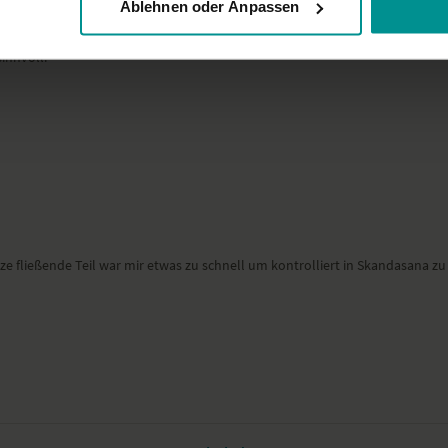
Ablehnen oder Anpassen
 zu schnell angeleitet, um sicher in die Haltungen zu wechseln. Die letzte 
innvoll.
e fließende Teil war mir etwas zu schnell um kontrolliert in Skandasana zu