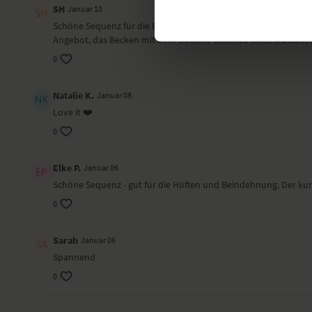
SH
Januar 10
Schöne Sequenz für die Beininnenseiten. Den Flow fand auch ich
Angebot, das Becken mit dem Bolster/ Block zu unterstützen, s
0
Natalie K.
Januar 08
Love it ❤️
0
Elke P.
Januar 06
Schöne Sequenz - gut für die Hüften und Beindehnung. Der kurz
0
Sarah
Januar 06
Spannend
0