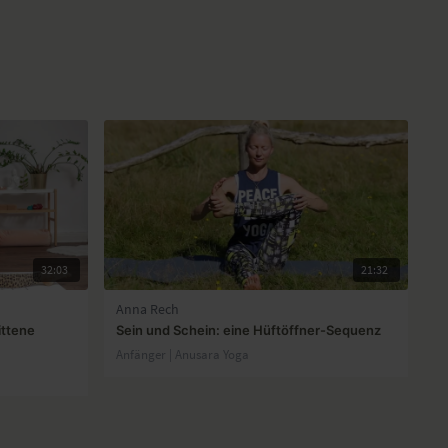
32:03
21:32
Anna Rech
ittene
Sein und Schein: eine Hüftöffner-Sequenz
Anfänger | Anusara Yoga