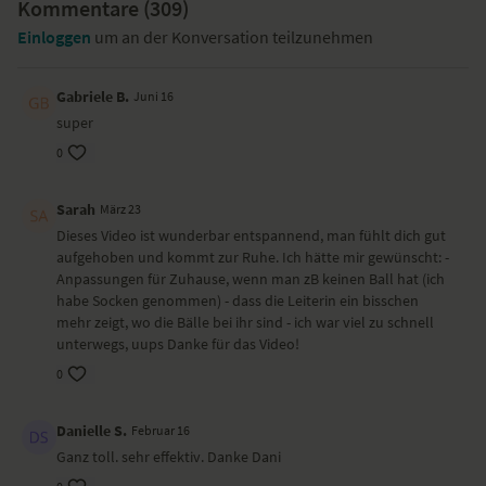
und loszulassen. Jeder kann diese Übungen ausführen. Im Anschluss
Liegend mit Bällen am oberen Rücken
Durch das Massieren und Dehnen des faszialen Gewebes werden
Kommentare (
309
)
an diese Praxis kann gleich Teil 2 (erscheint in wenigen Wochen)
Sitzende Entspannungssequenz
Verspannungen gelöst. Anfänglich kann das schmerzhaft sein, bei
Einloggen
um an der Konversation teilzunehmen
angehängt werden, um die Entspannung zu verstärken.
regelmäßigem Üben ist eine Linderung schnell spürbar.
Besonders zu beachten bei diesem Yoga-Video
Es ist wichtig herauszufinden, was du für dich brauchst. Übe daher nur
Gabriele B.
Juni 16
die Übungen, die dir gut tun. Höre auf deinen Körper. Spüre nach den
super
Übungen nach, spüre die Qualität, die dein Körper durch die Übungen
0
erfährt.
Ort und Ausstattung
Das Video wurde in Lucia wunderschönem Yogaraum über den
Dächern Zürichs gedreht. Die MyoFascialTools kannst du über Lucias
Sarah
März 23
Seite
http://www.body-mind-spirit.ch
bestellen.
Dieses Video ist wunderbar entspannend, man fühlt dich gut
aufgehoben und kommt zur Ruhe. Ich hätte mir gewünscht: -
Anpassungen für Zuhause, wenn man zB keinen Ball hat (ich
habe Socken genommen) - dass die Leiterin ein bisschen
mehr zeigt, wo die Bälle bei ihr sind - ich war viel zu schnell
unterwegs, uups Danke für das Video!
0
Danielle S.
Februar 16
Ganz toll. sehr effektiv. Danke Dani