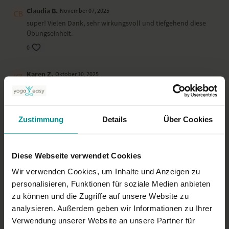
Claudia B.
November 07, 2025
super! Vielen Dank, sehr wirkungsvoll und tiefgehend diese
Übungseinheit.
0
Karen Z.
Oktober 10, 2025
sehr spürbar
0
Zustimmung
Details
Über Cookies
Gabi B.
Oktober 10, 2025
Heute würde ich dir gerne fünf Sterne geben. Ich fühle mich
phantastisch. Vielen Dank!
Diese Webseite verwendet Cookies
0
Wir verwenden Cookies, um Inhalte und Anzeigen zu
personalisieren, Funktionen für soziale Medien anbieten
Mehr laden
zu können und die Zugriffe auf unsere Website zu
analysieren. Außerdem geben wir Informationen zu Ihrer
Verwendung unserer Website an unsere Partner für