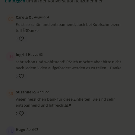
Einloggen
um an der Konversation teilzunehmen
Zungenkreisen im Mund
Entspannungsübung für den Wangenbereich: Backe aufblasen
Lippenmassage (Bitte nur bei unbehandelten Lippen!)
Carola O.
August 04
Pferdeschnauben
Es ist so schön und entspannend, auch bei Kopfschmerzen
Massage der unteren Kieferpartie
toll 🥰Danke
Muskulatur ausklopfen
0
Wirkung und Vorteile
Ingrid H.
Juli 03
Du beugst kleinen Fältchen um deine Lippen herum vor.
sehr schön und wohltuend! PS: Ich möchte aber bitte nicht
nach jedem Video aufgefordert werden es zu teilen... Danke
Ort und Ausstattung
0
Dieses Video haben wir auf Schloss Blumenthal in Aichach gedreht.
Susanne R.
April 22
Vielen herzlichen Dank für diese,Einheiten! Sie sind sehr
entspannend und hilfreich!🙏♥️
0
Hugo
April 03