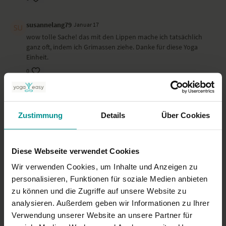
susannelang79
Januar 17
wow tolle Sache! das mit den Lippen mache ich tatsächlich
ganz oft, indem ich Grimassen ziehe. Danke für diese Yoga
Einheit.
0
anna D.
Januar 11
Fühlt sich sehr gut an. Gerne mehr davon
Zustimmung
Details
Über Cookies
0
Imke
Januar 06
Diese Webseite verwendet Cookies
Super umzusetzen
Wir verwenden Cookies, um Inhalte und Anzeigen zu
0
personalisieren, Funktionen für soziale Medien anbieten
zu können und die Zugriffe auf unsere Website zu
analysieren. Außerdem geben wir Informationen zu Ihrer
Mehr laden
Verwendung unserer Website an unsere Partner für