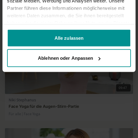
soziale Medien, Werbung und Analysen weiter. Unsere
Partner führen diese Informationen möglicherweise mit
Ähnliche Videos
weiteren Daten zusammen, die Sie ihnen bereitgestellt
haben oder die sie im Rahmen Ihrer Nutzung der Dienste
gesammelt haben.
Alle zulassen
Ablehnen oder Anpassen
09:47
Niki Stephanus
Face Yoga für die Augen-Stirn-Partie
Für alle | Face Yoga