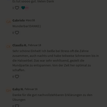
Es tut soooo gut. Vielen Dank
1
Gabriele
März 08
Wunderbar!DANKE:)
0
Claudia K.
Februar 18
Sehr schöne Einheit! Ich beiße bei Stress oft die Zähne
zusammen, auch nachts und habe teilweise Schmerzen bis in
die Halswirbel. Das war sehr wohltuend, gezielt die
Mundpartie zu entspannen. Von der Zeit her optimal zu
schaffen.
0
Gaby H.
Februar 16
Danke für die gut nachvollziehbaren Erklärungen zu den
Übungen
0