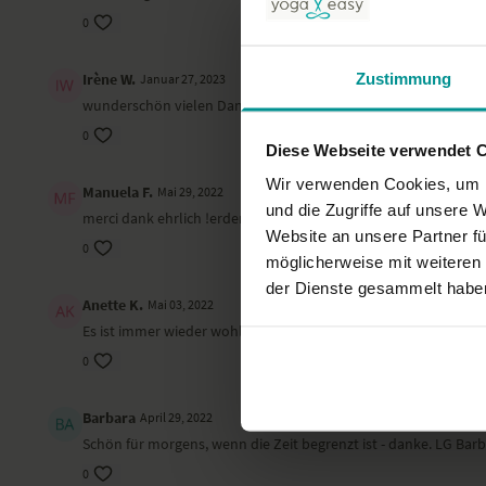
0
Zustimmung
Irène W.
Januar 27, 2023
wunderschön vielen Dank
0
Diese Webseite verwendet 
Wir verwenden Cookies, um I
Manuela F.
Mai 29, 2022
und die Zugriffe auf unsere 
merci dank ehrlich !erdend. Manuela File
Website an unsere Partner fü
0
möglicherweise mit weiteren
der Dienste gesammelt habe
Anette K.
Mai 03, 2022
Es ist immer wieder wohltuend mit Christina zu meditieren
0
Barbara
April 29, 2022
Schön für morgens, wenn die Zeit begrenzt ist - danke. LG Bar
0