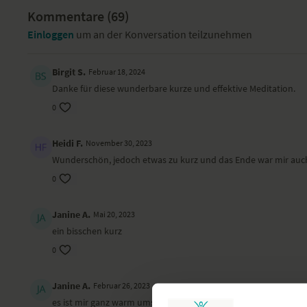
Kommentare (
69
)
Einloggen
um an der Konversation teilzunehmen
Birgit S.
Februar 18, 2024
Danke für diese wunderbare kurze und effektive Meditation.
0
Heidi F.
November 30, 2023
Wunderschön, jedoch etwas zu kurz und das Ende war mir auch
0
Janine A.
Mai 20, 2023
ein bisschen kurz
0
Janine A.
Februar 26, 2023
es ist mir ganz warm ums Herz geworden. Endet etwas abrupt.