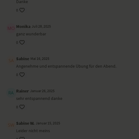
Danke
Besonders zu beachten bei diesem Yoga-Video
0
Wenn deine Fersen in der Hocke (Malasana) in der Luft sind, kannst du
deine Matte einrollen oder Blöcke oder eine Decke unterlegen.
Monika
Juli 28, 2025
ganz wunderbar
Ausstattung
0
Anna trägt ein Onzie von OGNX.
Sabine
Mai 16, 2025
Angenehme und entspannende Übung für den Abend.
0
Rainer
Januar 26, 2025
sehr entspannend danke
0
Sabine W.
Januar 15, 2025
Leider nicht meins