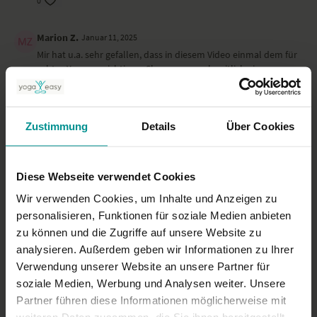
0
Marion Z.
Januar 11, 2025
Mir hat u.a. sehr gefallen, dass in diesem Video einmal dem für
echtes Yoga so wichtigem Shavasana auch zeitlich eine
angemessene Bedeutung eingeräumt wird. Namasté.
0
Zustimmung
Details
Über Cookies
Janine A.
Januar 07, 2025
Absolut wundervoll entspannend. Ein tolles Gefühl bleibt.
Diese Webseite verwendet Cookies
0
Wir verwenden Cookies, um Inhalte und Anzeigen zu
Mehr laden
personalisieren, Funktionen für soziale Medien anbieten
zu können und die Zugriffe auf unsere Website zu
analysieren. Außerdem geben wir Informationen zu Ihrer
Verwendung unserer Website an unsere Partner für
Ähnliche Videos
soziale Medien, Werbung und Analysen weiter. Unsere
Partner führen diese Informationen möglicherweise mit