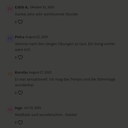
Halte die Asanas so lange, wie es dir heute möglich ist. Nutze gerne
Edith K.
Oktober 31, 2025
Hilfsmittel wie etwa ein Bolster/Kissen oder Blöcke. Du kannst die
Danke, eine sehr wohltuende Stunde
Sequenz aber auch ohne Hilfsmittel praktizieren.
0
Ort und Ausstattung
Petra
August 22, 2025
Dieses Yoga-Video haben wir auf Korfu gedreht.
Stimme nach den langen Übungen zu laut. Ein Gong vorher
wäre toll.
0
Kerstin
August 17, 2025
Es war sensationell. Ich mag das Tempo und die Stimmlage.
wunderbar
0
Inge
Juli 10, 2025
Meditativ und wunderschön - Danke!
0