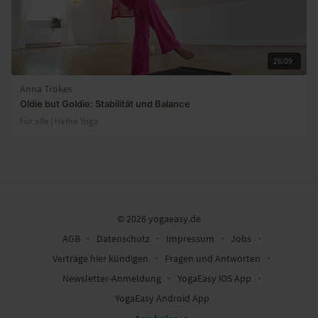
26:09
Anna Trökes
Oldie but Goldie: Stabilität und Balance
Für alle | Hatha Yoga
© 2026 yogaeasy.de
AGB
∙
Datenschutz
∙
Impressum
∙
Jobs
∙
Verträge hier kündigen
∙
Fragen und Antworten
∙
Newsletter-Anmeldung
∙
YogaEasy iOS App
∙
YogaEasy Android App