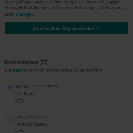
der Yoga-Praxis machen: die Bedeutung des tiefen, durchgängigen
Atems, die Koordination von Atmung und Bewegung, die Streckung
der Wirbelsäule, Dehnung der Glieder. Der Stoffwechsel wird sanft in
Mehr anzeigen
Schwung gebracht, ein Gefühl von innerem Frieden bleibt.
Zum Ansehen Mitglied werden
Kommentare (
77
)
Einloggen
um an der Konversation teilzunehmen
Doris E.
September 04, 2023
...für heute
0
Lisa L.
März 19, 2023
Perfekt angeleitet
0