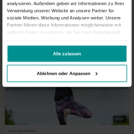
analysieren. Außerdem geben wir Informationen zu Ihrer
0
Verwendung unserer Website an unsere Partner für
soziale Medien, Werbung und Analysen weiter. Unsere
Mehr laden
Partner führen diese Informationen möglicherweise mit
weiteren Daten zusammen, die Sie ihnen bereitgestellt
haben oder die sie im Rahmen Ihrer Nutzung der Dienste
Ähnliche Videos
gesammelt haben.
Alle zulassen
Ablehnen oder Anpassen
39:20
Cornelia Köster