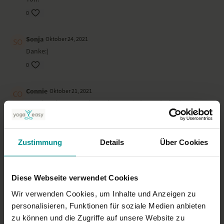
0
Sonja
Oktober 24, 2021
Danke:)
0
Connie
Oktober 21, 2021
Wunderschöne Stunde, auch zum Wiederentdecken! Danke,
Kristin!
0
Zustimmung
Details
Über Cookies
Petra M.
August 23, 2021
Sehr angenehme Praxis um einzusteigen.
Diese Webseite verwendet Cookies
0
Wir verwenden Cookies, um Inhalte und Anzeigen zu
Dagmar H.
Juli 23, 2021
personalisieren, Funktionen für soziale Medien anbieten
Wunderbare Anfängerstunde
zu können und die Zugriffe auf unsere Website zu