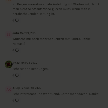
Aktivität in die Dehnung, was dir Stabilität gibt. Die organische Energie
Zu Beginn wäre etwas mehr Anleitung mit Worten gut, damit
schenkt dir Weite, sodass du tiefer hinein pulsieren kannst.
man nicht so oft aufs Video gucken muss, wenn man in
herabschauender Haltung ist.
Ort und Ausstattung
0
Dieses Video haben wir im studioberlin gedreht.
eubi
März 24, 2025
Wünsche mir noch mehr Sequenzen mit Barbra. Danke.
Namasté
0
Rose
März 24, 2025
Sehr schöne Dehnungen.
0
Alley
Februar 10, 2025
Sehr interessant und wohltuend. Gerne mehr davon! Danke!
0