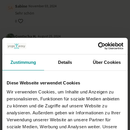
Sabine
November 03, 2024
Sehr schön
0
Guntscha H.
August 25, 2024
Super erklärt
0
Zustimmung
Details
Über Cookies
Ulrike S.
Juni 01, 2024
Ich fühle mich jetzt gut gedehnt nach meiner langen Radtour.
Leider habe ich die Ansagen oft erst bei der zweiten Seite
Diese Webseite verwendet Cookies
richtig verstanden und umsetzten können.
Wir verwenden Cookies, um Inhalte und Anzeigen zu
0
personalisieren, Funktionen für soziale Medien anbieten
zu können und die Zugriffe auf unsere Website zu
Mehr laden
analysieren. Außerdem geben wir Informationen zu Ihrer
Verwendung unserer Website an unsere Partner für
soziale Medien, Werbung und Analysen weiter. Unsere