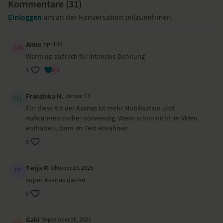
muskulären Energie
Kommentare (
und
31
)
organischen Energie
vertraut bist. Um
genauer in die Ausrichtungsprinzipien des Anusara Yoga
Einloggen
um an der Konversation teilzunehmen
einzutauchen, empfehlen wir dir unser
Anusara Alignment Programm
mit Barbra Noh.
Anne
April 04
Benötigte Hilfsmittel
Warm up spärlich für intensive Dehnung
1
Lege dir zwei Blöcke und eine Decke bereit.
Yoga-Übungen (Asanas)
Franziska H.
Januar 13
Sonnengruß – Surya Namaskar
Für diese Art der Asanas ist mehr Mobilisation und
stehende Vorbeuge – Uttanasana
Aufwärmen vorher notwendig. Wenn schon nicht im Video
tiefer Ausfallschritt – Anjaneyasana
enthalten, dann im Text erwähnen.
Runners Stretch – Ardha Hanumanasana
Variante Pyramide – Parsvottananasa
0
Dreieck – Trikonasana
Spagat – Hanumanasana
Tanja P.
Oktober 13, 2025
bewusste Atmung im Sitzen
super Asanas danke
Shavasana
0
Wirkung und Vorteile der Yoga-Übungssequenz
Gabi
September 28, 2025
Durch das Prinzip der muskulären Energie gehst du mit muskulärer