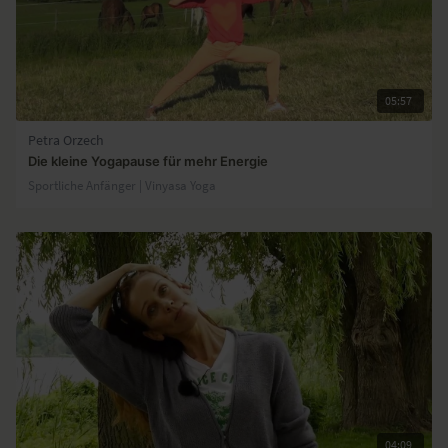
05:57
Petra Orzech
Die kleine Yogapause für mehr Energie
Sportliche Anfänger | Vinyasa Yoga
04:09