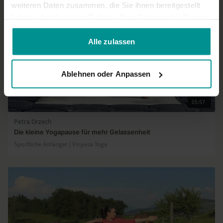
weiteren Daten zusammen, die Sie ihnen bereitgestellt
haben oder die sie im Rahmen Ihrer Nutzung der Dienste
gesammelt haben.
Alle zulassen
Ablehnen oder Anpassen
05:57
Petra Orzech
Die kleine Yogapause für mehr Gelassenheit
Sportliche Anfänger | Vinyasa Yoga