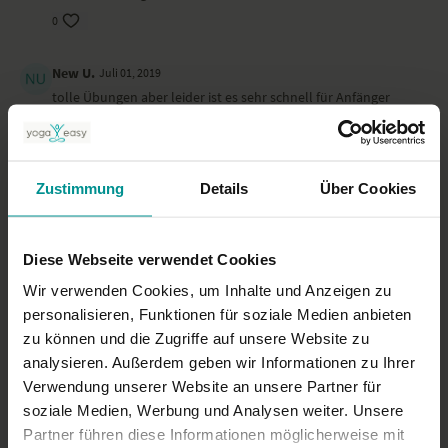
0
New U.
Juli 01, 2019
tolle Übungen aber leider ist es sehr schnell für Anfänger
sodass ich es zweimal anschauen hab müssen um auch richtig
zu atmen!ansonsten aber tolles Video
0
Zustimmung
Details
Über Cookies
Melanie
November 06, 2018
super gut aber etwas zu schnell gesprochen...
Diese Webseite verwendet Cookies
0
Wir verwenden Cookies, um Inhalte und Anzeigen zu
personalisieren, Funktionen für soziale Medien anbieten
Mehr laden
zu können und die Zugriffe auf unsere Website zu
analysieren. Außerdem geben wir Informationen zu Ihrer
Verwendung unserer Website an unsere Partner für
Ähnliche Videos
soziale Medien, Werbung und Analysen weiter. Unsere
Partner führen diese Informationen möglicherweise mit