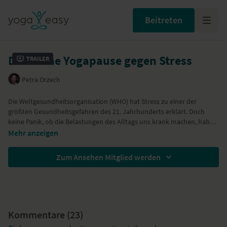
Beitreten
Die kleine Yogapause gegen Stress
Trailer
Petra Orzech
Die Weltgesundheitsorganisation (WHO) hat Stress zu einer der
größten Gesundheitsgefahren des 21. Jahrhunderts erklärt. Doch
keine Panik, ob die Belastungen des Alltags uns krank machen, haben
wir zu einem großen Teil selbst in der Hand. Darum nehme Dir mit
Mehr anzeigen
unserer kleine Anti-Stress-Yogapause regelmäßig eine Auszeit – so
wirst Du die Herausforderungen des Alltags entspannt meistern.
Zum Ansehen Mitglied werden
Kommentare (
23
)