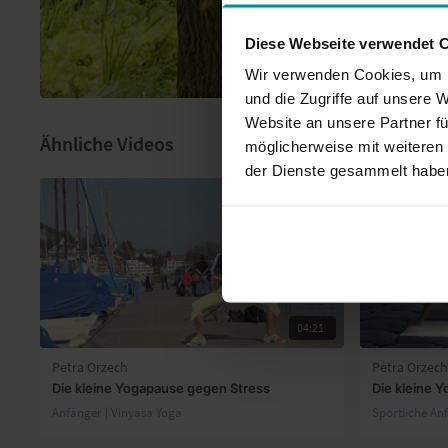
Diese Webseite verwendet 
Wir verwenden Cookies, um I
und die Zugriffe auf unsere 
Website an unsere Partner fü
Ähnliche Videos
möglicherweise mit weiteren
der Dienste gesammelt habe
04:21
Petra Orzech
Petra Orzec
Die kleine Yogapause gegen Stress
Die kleine 
Anfänger | Vinyasa Yoga
Sportliche An