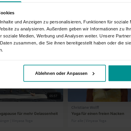
Cookies
nhalte und Anzeigen zu personalisieren, Funktionen für soziale
Website zu analysieren. Außerdem geben wir Informationen zu I
r soziale Medien, Werbung und Analysen weiter. Unsere Partner
 Daten zusammen, die Sie ihnen bereitgestellt haben oder die s
n.
Ablehnen oder Anpassen
05:57
h
Christiane Wolff
Yogapause für mehr Gelassenheit
Yoga für einen freien Nacken
fänger | Vinyasa Yoga
Für alle | Vinyasa Yoga