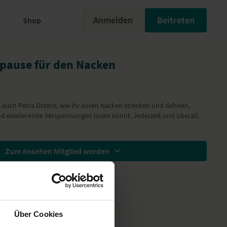
Anmelden
Beitreten
Shop
apause für den Nacken
 euch Petra Orzech, wie ihr euren Nacken strecken und dehnen,
existierende Verspannungen lösen könnt. Jederzeit und überall.
Zum Ansehen Mitglied werden
Über Cookies