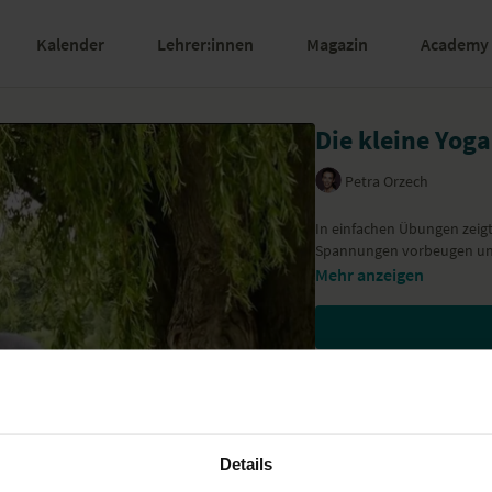
Kalender
Lehrer:innen
Magazin
Academy
Die kleine Yog
Petra Orzech
In einfachen Übungen zeigt
Spannungen vorbeugen und 
Mehr anzeigen
Details