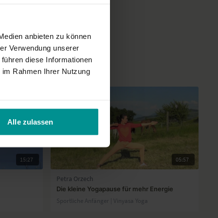
 Medien anbieten zu können
hrer Verwendung unserer
 führen diese Informationen
ie im Rahmen Ihrer Nutzung
Alle zulassen
15:27
05:57
Petra Orzech
Die kleine Yogapause für mehr Energie
Sportliche Anfänger | Vinyasa Yoga