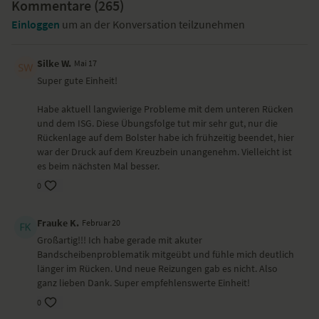
Kommentare (
265
)
Bandscheibenvorfall ausführen (sofern der behandelnde Arzt der
Einloggen
um an der Konversation teilzunehmen
Bewegung zugestimmt hat).
Diese einfachen Yogatherapie-Übungen, die den besonderen Fokus
Silke W.
Mai 17
auf der stoßartigen Ausatmung haben, kannst du täglich ausführen
Super gute Einheit!
und wirst bereits nach dem ersten Mal einen Unterschied spüren. Für
eine langfristige Besserung empfiehlt
Dr. Ronald Steiner
eine
Habe aktuell langwierige Probleme mit dem unteren Rücken
regelmäßige Praxis.
und dem ISG. Diese Übungsfolge tut mir sehr gut, nur die
YogaEasy hat dieses Yoga-Video für dich gedreht,
Rückenlage auf dem Bolster habe ich frühzeitig beendet, hier
weil...
war der Druck auf dem Kreuzbein unangenehm. Vielleicht ist
es beim nächsten Mal besser.
du mit wenigen Übungen deine Bandscheiben entlasten kannst.
0
Besondere Yoga-Übungen (Asanas)
Frauke K.
Februar 20
im Stehen Aktivierung der Bauchmuskulatur durch stoßartige
Großartig!!! Ich habe gerade mit akuter
Ausatmung
Bandscheibenproblematik mitgeübt und fühle mich deutlich
in Rückenlage Aktivierung der Bauchmuskulatur durch stoßartige
länger im Rücken. Und neue Reizungen gab es nicht. Also
Ausatmung
ganz lieben Dank. Super empfehlenswerte Einheit!
in Bauchlage Aktivierung der Bauchmuskulatur durch stoßartige
Ausatmung
0
im Vierfüßlerstand Aktivierung der Bauchmuskulatur durch