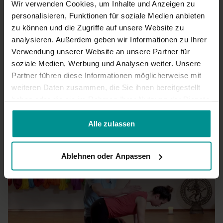
Wir verwenden Cookies, um Inhalte und Anzeigen zu
Bernadette H.
August 06, 2025
personalisieren, Funktionen für soziale Medien anbieten
Richtig tolle Übung. Ich habe einen akuten
zu können und die Zugriffe auf unsere Website zu
Bandscheibenvorfall und mache diese Übung jetzt immer,
analysieren. Außerdem geben wir Informationen zu Ihrer
weil sie mir richtig hilft gegen die Schemerzen. Lieben Dank
Verwendung unserer Website an unsere Partner für
0
soziale Medien, Werbung und Analysen weiter. Unsere
Partner führen diese Informationen möglicherweise mit
Mehr laden
weiteren Daten zusammen, die Sie ihnen bereitgestellt
haben oder die sie im Rahmen Ihrer Nutzung der Dienste
gesammelt haben.
Ähnliche Videos
Alle zulassen
Ablehnen oder Anpassen