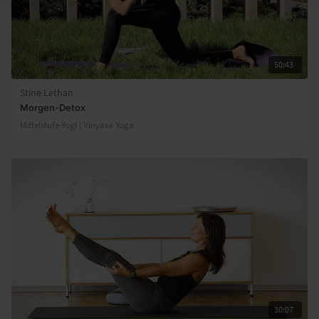
50:43
Stine Lethan
Morgen-Detox
Mittelstufe-Yogi | Vinyasa Yoga
30:07