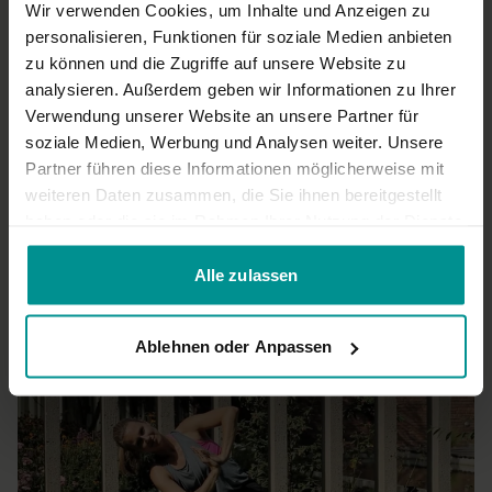
Wir verwenden Cookies, um Inhalte und Anzeigen zu
Zu viel Hund und Bretthaltung
personalisieren, Funktionen für soziale Medien anbieten
0
zu können und die Zugriffe auf unsere Website zu
analysieren. Außerdem geben wir Informationen zu Ihrer
Christina L.
Dezember 20, 2024
Verwendung unserer Website an unsere Partner für
Love it!
soziale Medien, Werbung und Analysen weiter. Unsere
Partner führen diese Informationen möglicherweise mit
0
weiteren Daten zusammen, die Sie ihnen bereitgestellt
haben oder die sie im Rahmen Ihrer Nutzung der Dienste
Mehr laden
gesammelt haben.
Alle zulassen
Ähnliche Videos
Ablehnen oder Anpassen