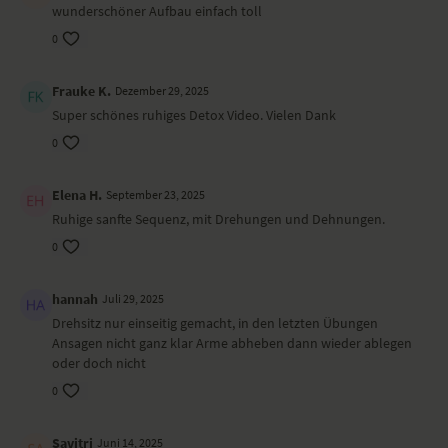
wunderschöner Aufbau einfach toll
Seitöffnung mit ausgestrecktem Bein
Ausfallschritt mit Beindehnung
0
Einbeinige Vorbeuge
Brett
Frauke K.
Dezember 29, 2025
Krieger I
Gedrehte Kobra
Super schönes ruhiges Detox Video. Vielen Dank
Standing Split
0
Vorbeuge
Stehende Vorbeuge/Bein strecken und senken
Ausfallschritt mit abgesenktem Knie, sanfte Drehung
Elena H.
September 23, 2025
Seitstütz mit gehobenen Arm und ausgestrecktem Bein
Ruhige sanfte Sequenz, mit Drehungen und Dehnungen.
Seitstütz mit gestrecktem Arm
0
Dreibeiniger Hund mit abgesenktem Bein
Ausfallschritt mit seitlichem Twist
Stuhl
hannah
Juli 29, 2025
Stehend Knie zur Brust/Fuß kreisen
Drehsitz nur einseitig gemacht, in den letzten Übungen
Stehend Knie zur Brust/ Drehung
Ansagen nicht ganz klar Arme abheben dann wieder ablegen
Stehend Zeh greifen, Bein strecken
oder doch nicht
Stehend Seit-Twist
0
Stehend Seitschwingung mit gestrecktem Arm
Taube
Stehender Twist
Savitri
Juni 14, 2025