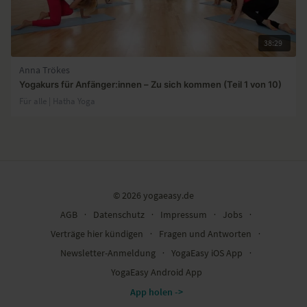
38:29
Anna Trökes
Yogakurs für Anfänger:innen – Zu sich kommen (Teil 1 von 10)
Für alle | Hatha Yoga
© 2026 yogaeasy.de
AGB
∙
Datenschutz
∙
Impressum
∙
Jobs
∙
Verträge hier kündigen
∙
Fragen und Antworten
∙
Newsletter-Anmeldung
∙
YogaEasy iOS App
∙
YogaEasy Android App
App holen ->