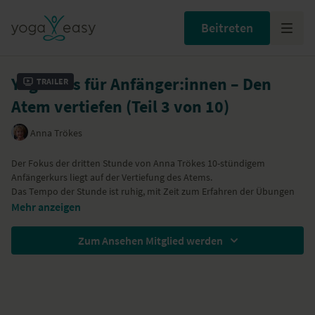
Beitreten
Yogakurs für Anfänger:innen – Den
Trailer
Atem vertiefen (Teil 3 von 10)
Anna Trökes
Der Fokus der dritten Stunde von Anna Trökes 10-stündigem
Anfängerkurs liegt auf der Vertiefung des Atems.
Das Tempo der Stunde ist ruhig, mit Zeit zum Erfahren der Übungen
und Pausen zum Nachspüren. Die Stunde wirkt entschleunigend, und
Mehr anzeigen
etabliert eine entspannte Achtsamkeit. Sie hilft Dir dabei,
durchzuatmen und bei Dir, im Jetzt anzukommen.
Die Themen der zehn Stunden des Anfängerkurses sind:
Stunde 1: Zu
Zum Ansehen Mitglied werden
sich kommen
,
Stunde 2: Atem und Bewegung
,
Stunde 3: Atem
vertiefen
,
Stunde 4: Sich verwurzeln und erden
,
Stunde 5: Die Sonne
grüßen
Wir danken
,
Stunde 6: Rücken stärken
Wellicious
ganz herzlich für die Ausstattung unserer
,
Stunde 7: Kraft im Bauch erfahren
,
Stunde 8: Die Schultern entlasten und kräftigen
YogiNis!
,
Stunde 9:
Entspannung lernen
,
Stunde 10: Meditation tut gut
.