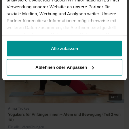
Mehr laden
Verwendung unserer Website an unsere Partner für
soziale Medien, Werbung und Analysen weiter. Unsere
Partner führen diese Informationen möglicherweise mit
Ähnliche Videos
weiteren Daten zusammen, die Sie ihnen bereitgestellt
haben oder die sie im Rahmen Ihrer Nutzung der Dienste
gesammelt haben.
Alle zulassen
Ablehnen oder Anpassen
44:11
Anna Trökes
Yogakurs für Anfänger:innen – Atem und Bewegung (Teil 2 von
10)
Für alle | Atemübungen