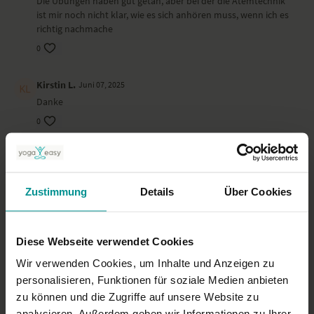
Die Übungen haben gut getan, aber bei der die Atemtechnik
ist mir noch nicht klar, wie es sich anhören muss, wenn ich es
richtig nachmache
0
Kirstin L.
Juni 07, 2025
Danke
0
Brigitte
Mai 12, 2025
Wunderbar, dass man sich an die Verbindung Atem und
Bewegung erinnert! Namastè, Brigitte
Zustimmung
Details
Über Cookies
0
Diese Webseite verwendet Cookies
Kirstin L.
April 24, 2025
danke
Wir verwenden Cookies, um Inhalte und Anzeigen zu
personalisieren, Funktionen für soziale Medien anbieten
0
zu können und die Zugriffe auf unsere Website zu
analysieren. Außerdem geben wir Informationen zu Ihrer