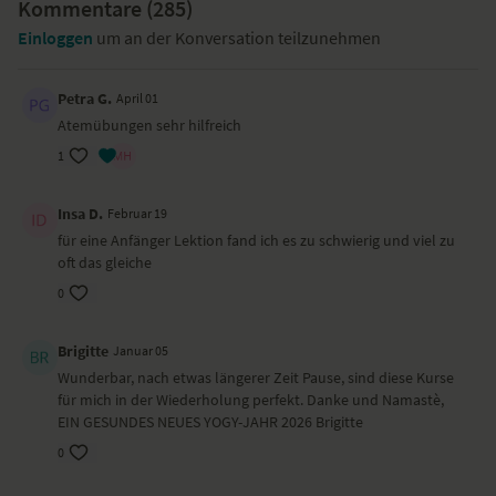
Kommentare (
285
)
Einloggen
um an der Konversation teilzunehmen
Petra G.
April 01
Atemübungen sehr hilfreich
1
Insa D.
Februar 19
für eine Anfänger Lektion fand ich es zu schwierig und viel zu
oft das gleiche
0
Brigitte
Januar 05
Wunderbar, nach etwas längerer Zeit Pause, sind diese Kurse
für mich in der Wiederholung perfekt. Danke und Namastè,
EIN GESUNDES NEUES YOGY-JAHR 2026 Brigitte
0