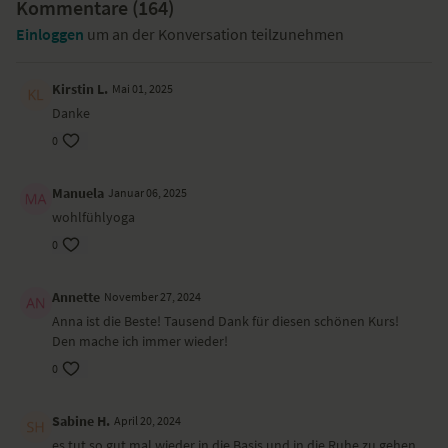
Entspannung lernen
Kommentare (
,
164
Stunde 10: Meditation tut gut
)
.
Einloggen
um an der Konversation teilzunehmen
Kirstin L.
Mai 01, 2025
Danke
0
Manuela
Januar 06, 2025
wohlfühlyoga
0
Annette
November 27, 2024
Anna ist die Beste! Tausend Dank für diesen schönen Kurs!
Den mache ich immer wieder!
0
Sabine H.
April 20, 2024
es tut so gut mal wieder in die Basis und in die Ruhe zu gehen