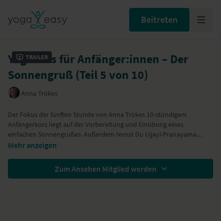
Beitreten
Yogakurs für Anfänger:innen – Der
Trailer
Sonnengruß (Teil 5 von 10)
Anna Trökes
Der Fokus der fünften Stunde von Anna Trökes 10-stündigem
Anfängerkurs liegt auf der Vorbereitung und Einübung eines
einfachen Sonnengrußes. Außerdem lernst Du Ujjayi-Pranayama
(Atmung mit Reibelaut) kennen und anzuwenden. Der Blickfokus
Die Stunden wirkt erfrischend und vitalisierend. Durch die vielen
Mehr anzeigen
(Drishti) wird erklärt und eingeübt.
rhythmischen Bewegungen in Verbindung mit dem Atem und durch
die Anwendung des Blickfokus (Drishti) wird der Geist zudem
Zum Ansehen Mitglied werden
stabilisiert und regeneriert.
Folgende Haltungen kommen während der Stunde vor:
Schulterbrücke, Bewegungsablauf mit Katze-Hund, der Sonnengruß
natürlich sowie der Sitz mit Pranayama.
Wir danken
Wellicious
ganz herzlich für die Ausstattung unserer
YogiNis!