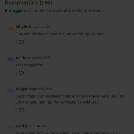
Kommentare (
166
)
Einloggen
um an der Konversation teilzunehmen
Sibylle B.
Januar 10
Eine wunderbar achtsame Übungsabfolge. Danke!
0
Heide
August 28, 2025
sehr angenehm
0
Holger
August 25, 2025
Super Yoga Stunde wieder ! Mit so einer liebevollen Ruhe und
Erklärungen. sehr gut für Anfänger ! NAMASTE !
0
Gabi B.
Juni 04, 2025
Gute Anleitung. Leider waren für mich die Anleitungen zu