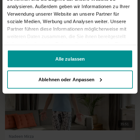
0
analysieren. Außerdem geben wir Informationen zu Ihrer
Verwendung unserer Website an unsere Partner für
Mehr laden
soziale Medien, Werbung und Analysen weiter. Unsere
Partner führen diese Informationen möglicherweise mit
weiteren Daten zusammen, die Sie ihnen bereitgestellt
haben oder die sie im Rahmen Ihrer Nutzung der Dienste
Ähnliche Videos
gesammelt haben.
Alle zulassen
Ablehnen oder Anpassen
35:51
Nadeen Mirza