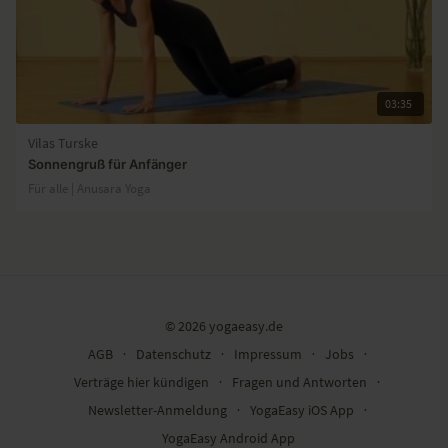
03:35
Vilas Turske
Sonnengruß für Anfänger
Für alle | Anusara Yoga
© 2026 yogaeasy.de
AGB
∙
Datenschutz
∙
Impressum
∙
Jobs
∙
Verträge hier kündigen
∙
Fragen und Antworten
∙
Newsletter-Anmeldung
∙
YogaEasy iOS App
∙
YogaEasy Android App