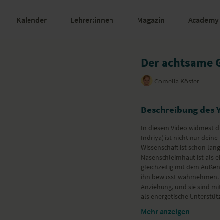
Kalender
Lehrer:innen
Magazin
Academy
Der achtsame G
Cornelia Köster
Beschreibung des 
In diesem Video widmest 
Indriya) ist nicht nur dei
Wissenschaft ist schon lan
Nasenschleimhaut ist als 
gleichzeitig mit dem Außen
ihn bewusst wahrnehmen. D
Anziehung, und sie sind mi
als energetische Unterstüt
Mehr anzeigen
Cornelia
führt dich durch 