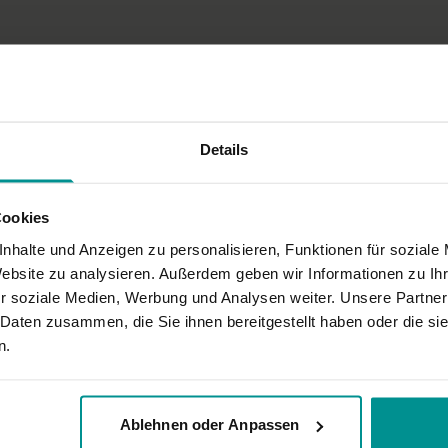
Seitlicher Twist im Lie
Shavasana
Wirkung und Vorte
Schafft Klarheit und wirkt 
Besonders zu beac
Details
Hier gibt es nichts Besond
Ort und Ausstattu
Cookies
rhaupt wundervolle Einheit.
Cornelia trägt eine Leggin
nhalte und Anzeigen zu personalisieren, Funktionen für soziale
Website zu analysieren. Außerdem geben wir Informationen zu I
r soziale Medien, Werbung und Analysen weiter. Unsere Partner
 Daten zusammen, die Sie ihnen bereitgestellt haben oder die s
n.
Ablehnen oder Anpassen