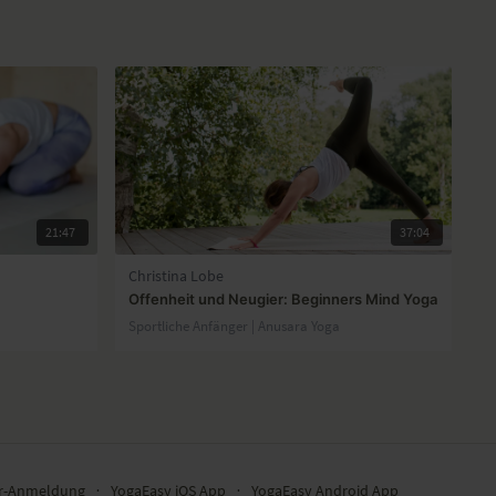
21:47
37:04
Christina Lobe
Offenheit und Neugier: Beginners Mind Yoga
Sportliche Anfänger | Anusara Yoga
er-Anmeldung
∙
YogaEasy iOS App
∙
YogaEasy Android App