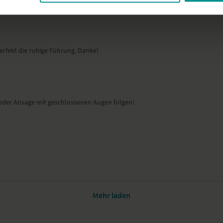
perfekt die ruhige Führung. Danke!
 jeder Ansage mit geschlossenen Augen folgen!
Mehr laden