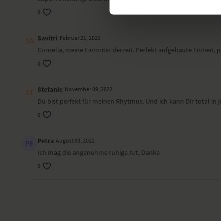
0
Savitri
Februar 21, 2023
Cornelia, meine Favoritin derzeit. Perfekt aufgebaute Einheit, 
0
Stefanie
November 09, 2022
Du bist perfekt für meinen Rhytmus. Und ich kann Dir total in
0
Petra
August 03, 2022
Ich mag die angenehme ruhige Art, Danke
0