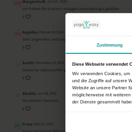
Margareta M.
Juni 01, 2024
mir haben die präzisen Ansagen besonders gut gefallen
0
Angelika
Februar 26, 2024
Sehr angenehm und langsam
Zustimmung
0
Savitri
November 23, 2023
Diese Webseite verwendet 
Danke für diese perfekt geführte, perfekt aufgebaute und übe
Wir verwenden Cookies, um I
0
und die Zugriffe auf unsere 
Website an unsere Partner fü
Sinaida
Juni 06, 2023
möglicherweise mit weiteren
Wunderbar Namaste
der Dienste gesammelt habe
0
Franz
März 01, 2023
Super Anleitung! Bitte mehr Sessions anbieten.