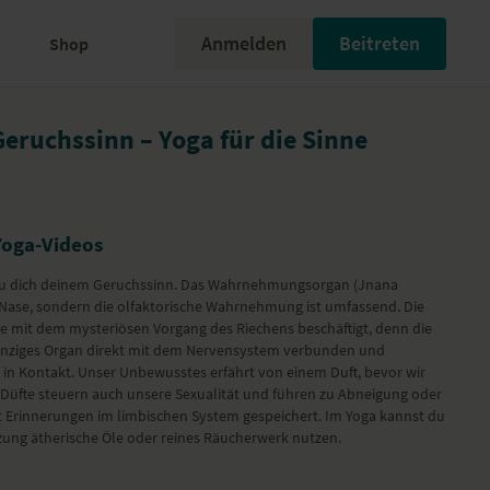
Anmelden
Beitreten
Shop
eruchssinn – Yoga für die Sinne
Yoga-Videos
du dich deinem Geruchssinn. Das Wahrnehmungsorgan (Jnana
ne Nase, sondern die olfaktorische Wahrnehmung ist umfassend. Die
ge mit dem mysteriösen Vorgang des Riechens beschäftigt, denn die
einziges Organ direkt mit dem Nervensystem verbunden und
 in Kontakt. Unser Unbewusstes erfährt von einem Duft, bevor wir
üfte steuern auch unsere Sexualität und führen zu Abneigung oder
t Erinnerungen im limbischen System gespeichert. Im Yoga kannst du
zung ätherische Öle oder reines Räucherwerk nutzen.
eine ausgleichende Sequenz und hat vor allem Asanas ausgewählt,