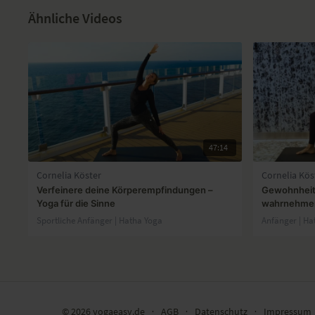
Ähnliche Videos
47:14
Cornelia Köster
Cornelia Kös
Verfeinere deine Körperempfindungen –
Gewohnheit
Yoga für die Sinne
wahrnehmen 
Sportliche Anfänger | Hatha Yoga
Anfänger | Ha
© 2026 yogaeasy.de
∙
AGB
∙
Datenschutz
∙
Impressum