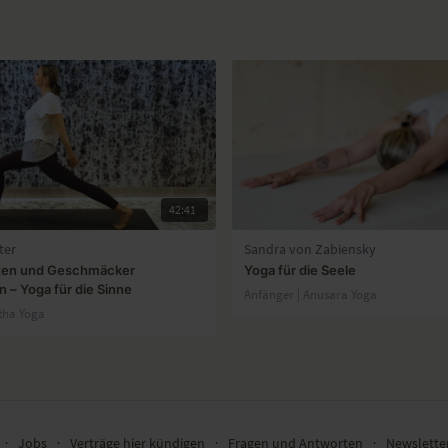
42:41
ter
Sandra von Zabiensky
en und Geschmäcker
Yoga für die Seele
– Yoga für die Sinne
Anfänger | Anusara Yoga
tha Yoga
∙
Jobs
∙
Verträge hier kündigen
∙
Fragen und Antworten
∙
Newslett