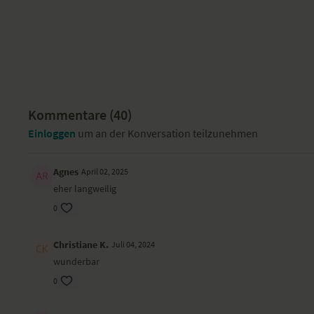
Kommentare (
40
)
Einloggen
um an der Konversation teilzunehmen
Agnes
April 02, 2025
eher langweilig
0
Christiane K.
Juli 04, 2024
wunderbar
0