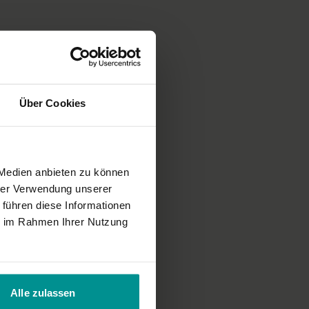
gen – Makarasana (Krokodil)
ile der Übungs-Sequenz
reinigend. Du stärkst deine Achtsamkeit für Düfte und Gerüche.
hten bei diesem Video
Über Cookies
eres zu beachten.
ng
gs von
OGNX
.
 Medien anbieten zu können
hrer Verwendung unserer
 führen diese Informationen
ie im Rahmen Ihrer Nutzung
Alle zulassen