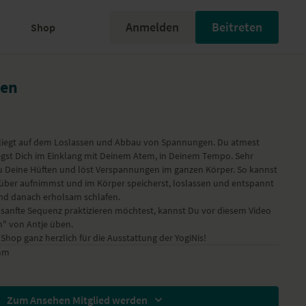
Anmelden
Beitreten
Shop
sen
 liegt auf dem Loslassen und Abbau von Spannungen. Du atmest
gst Dich im Einklang mit Deinem Atem, in Deinem Tempo. Sehr
 Deine Hüften und löst Verspannungen im ganzen Körper. So kannst
süber aufnimmst und im Körper speicherst, loslassen und entspannt
nd danach erholsam schlafen.
 sanfte Sequenz praktizieren möchtest, kannst Du vor diesem Video
n"
von Antje üben.
 Shop
ganz herzlich für die Ausstattung der YogiNis!
Zum Ansehen Mitglied werden