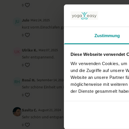
0
Jule
März 24, 2025
kurz vorm.Einschlafen gute Übungen, jedoch am Anfang zu vie
0
Zustimmung
Ulrike K.
März 07, 2025
Diese Webseite verwendet 
Sehr entspannend.
Wir verwenden Cookies, um I
0
und die Zugriffe auf unsere 
Website an unsere Partner fü
René H.
September 14, 2024
möglicherweise mit weiteren
Sehr schöne Einheit um in die Ruhe zu kommen. Dankeschön
der Dienste gesammelt habe
0
Savita C.
August 21, 2024
Sehr schön und entspannend
0