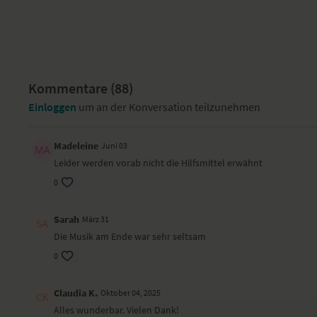
Kommentare (
88
)
Einloggen
um an der Konversation teilzunehmen
Madeleine
Juni 03
Leider werden vorab nicht die Hilfsmittel erwähnt
0
Sarah
März 31
Die Musik am Ende war sehr seltsam
0
Claudia K.
Oktober 04, 2025
Alles wunderbar. Vielen Dank!