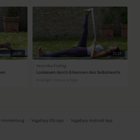
25:09
21:29
Veronika Freitag
ßen
Loslassen durch Erkennen des Selbstwerts
Anfänger | Anusara Yoga
er-Anmeldung
∙
YogaEasy iOS App
∙
YogaEasy Android App