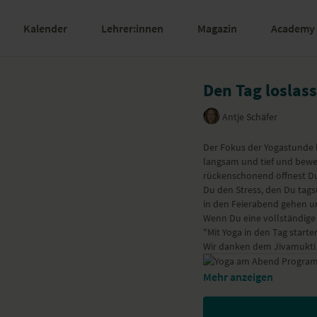
Kalender
Lehrer:innen
Magazin
Academy
Den Tag loslas
Antje Schäfer
Der Fokus der Yogastunde
langsam und tief und bewe
rückenschonend öffnest Du
Du den Stress, den Du tag
in den Feierabend gehen u
Wenn Du eine vollständige
"Mit Yoga in den Tag starte
Wir danken dem
Jivamukti
Mehr anzeigen