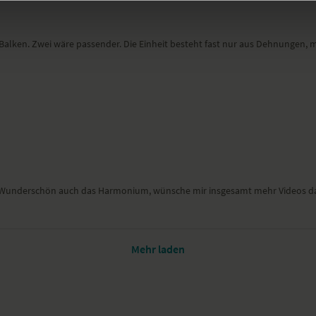
3 Balken. Zwei wäre passender. Die Einheit besteht fast nur aus Dehnungen,
. Wunderschön auch das Harmonium, wünsche mir insgesamt mehr Videos dam
Mehr laden