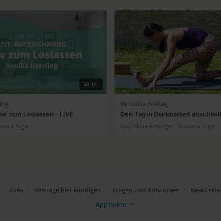
58:19
ing
Veronika Freitag
low zum Loslassen - LIVE
Den Tag in Dankbarkeit abschlie
usara Yoga
Sportliche Anfänger | Anusara Yoga
∙
Jobs
∙
Verträge hier kündigen
∙
Fragen und Antworten
∙
Newslett
App holen ->