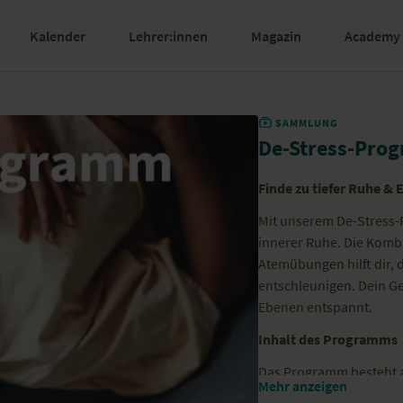
Kalender
Lehrer:innen
Magazin
Academy
SAMMLUNG
De-Stress-Prog
Finde zu tiefer Ruhe 
Mit unserem De-Stress-
innerer Ruhe. Die Kombi
Atemübungen hilft dir, d
entschleunigen. Dein Ge
Ebenen entspannt.
Inhalt des Programms
Das Programm besteht a
Mehr anzeigen
Übungsvideos. Die Video