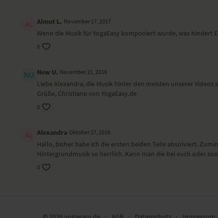
Mit dieser Abendyoga-Sequenz wirst du nach
Irina führt 
Almut L.
November 17, 2017
einem anstrengenden Tag wieder zu dir selbst
Meditation, 
finden. Wohltuende Yoga-Übungen erden
Körper brin
Wenn die Musik für YogaEasy komponiert wurde, was hindert Eu
dich und lö...
wahrnehmen
Teil 5
0
New U.
November 21, 2016
Liebe Alexandra, die Musik hinter den meisten unserer Videos s
Grüße, Christiane von YogaEasy.de
0
Alexandra
Oktober 27, 2016
47:28
Hallo, bisher habe ich die ersten beiden Teile absolviert. Zumi
Yin Yoga & Yoga Nidra für Ruhe und Ausgeglichenheit
Hintergrundmusik so herrlich. Kann man die bei euch oder so
Dich erwartet eine sanfte Yin Yogastunde, die
0
in einem entspannten Yoga Nidra endet.
Teil 6
© 2026 yogaeasy.de
∙
AGB
∙
Datenschutz
∙
Impressum