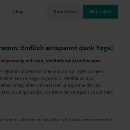
Anmelden
Beitreten
Shop
ramm: Endlich entspannt dank Yoga!
& Entspannung mit Yoga, Meditation & Atemübungen
Programm findest du innerhalb von 10 Tagen zu mehr
nation aus Yin Yoga, Yoga Nidra, Meditation und
einen Alltag hinter dir zu lassen und ganzheitlich zu
ist wird ruhig und klar, während dein Körper sich auf allen
us zehn Einheiten mit jeweils ein bis zwei entspannenden
s sind für alle Menschen geeignet, die einen sanften Weg zur