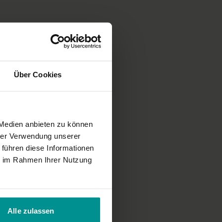
ideo am gewählten Tag.
enn du das Programm in zehn Tagen absolvierst und immer
es tägliche Abendritual lernen Körper und Geist, sich abends
aber merkst, dass dich das tägliche Üben in Stress bringt,
n zweiten oder dritten Abend ein Video einplanen. Wichtig
lmäßig übst, dass du einen spürbaren, langfristigen Effekt
Über Cookies
 Medien anbieten zu können
hrer Verwendung unserer
 führen diese Informationen
ie im Rahmen Ihrer Nutzung
Alle zulassen