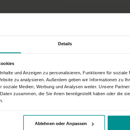
Übe dann jeweils das V
r und Agression runter atmen
Tipp:
Optimal ist es, w
abends übst. Durch dies
zu entspannen. Wenn du 
kannst du auch nur jede
ist nur, dass du so rege
Details
bemerkst.
Cookies
nhalte und Anzeigen zu personalisieren, Funktionen für soziale
Website zu analysieren. Außerdem geben wir Informationen zu I
r soziale Medien, Werbung und Analysen weiter. Unsere Partner
 Daten zusammen, die Sie ihnen bereitgestellt haben oder die s
n.
Ablehnen oder Anpassen