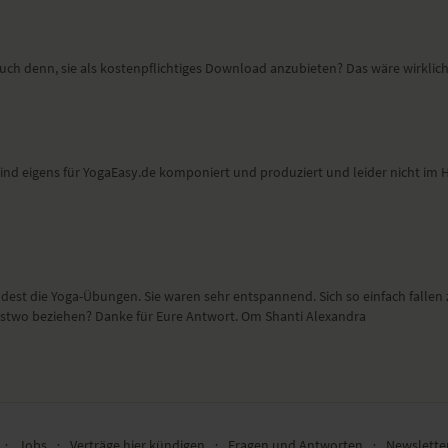
dich durch eine Body Scan
in der du Bewusstsein in deinen
gst und deine Empfindungen
ch denn, sie als kostenpflichtiges Download anzubieten? Das wäre wirklich 
 kannst.
ind eigens für YogaEasy.de komponiert und produziert und leider nicht im Han
ndest die Yoga-Übungen. Sie waren sehr entspannend. Sich so einfach fallen z
nstwo beziehen? Danke für Eure Antwort. Om Shanti Alexandra
∙
Jobs
∙
Verträge hier kündigen
∙
Fragen und Antworten
∙
Newslett