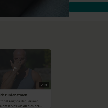
Stressbewältigung und
Mit passiven, lang geh
loslassen, verspannte M
harmonisieren.
Der „yogische Schlaf” Y
Zustand zwischen Schla
Die Meditationen verbes
zu finden.
Die Atemübungen unters
Entspannung umzuscha
An manchen Tagen finde
Tutorial. Lass dich übe
So nutzt du das Prog
04:58
Speichere das Programm 
wiederfindest.
Sich runter atmen
Lege die Videos in der F
orial zeigt dir der Berliner
deinem Alltag passen.
alentin Alex wie du dich bei