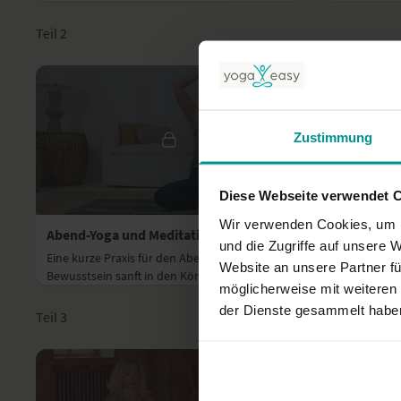
Bewusstsein und bringt es mit geführter
Stress, Ärge
Entspannung au...
kannst.
Teil 2
Zustimmung
Diese Webseite verwendet 
20:00
Wir verwenden Cookies, um I
Abend-Yoga und Meditation
und die Zugriffe auf unsere 
Eine kurze Praxis für den Abend, die dein
Website an unsere Partner fü
Bewusstsein sanft in den Körper und zu einer
möglicherweise mit weiteren
beruhigenden Atmung lenkt.
der Dienste gesammelt habe
Teil 3