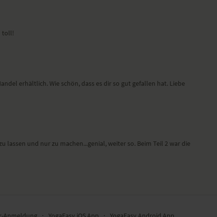
toll!
del erhältlich. Wie schön, dass es dir so gut gefallen hat. Liebe
u lassen und nur zu machen...genial, weiter so. Beim Teil 2 war die
er-Anmeldung
∙
YogaEasy iOS App
∙
YogaEasy Android App