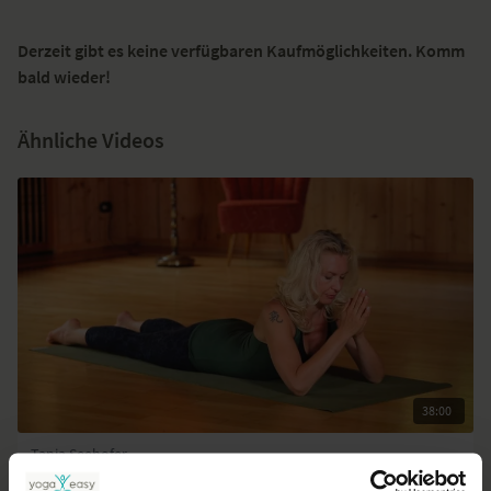
Derzeit gibt es keine verfügbaren Kaufmöglichkeiten. Komm
bald wieder!
Ähnliche Videos
38:00
Tanja Seehofer
Yin Yoga für mehr Gefühl (eine Herzsequenz)