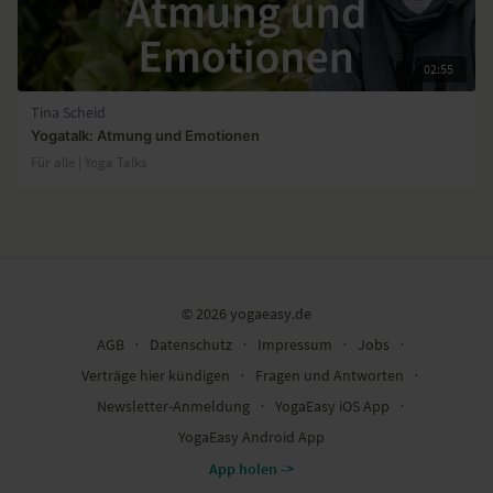
02:55
Tina Scheid
Yogatalk: Atmung und Emotionen
Für alle | Yoga Talks
© 2026 yogaeasy.de
AGB
∙
Datenschutz
∙
Impressum
∙
Jobs
∙
Verträge hier kündigen
∙
Fragen und Antworten
∙
Newsletter-Anmeldung
∙
YogaEasy iOS App
∙
YogaEasy Android App
App holen ->