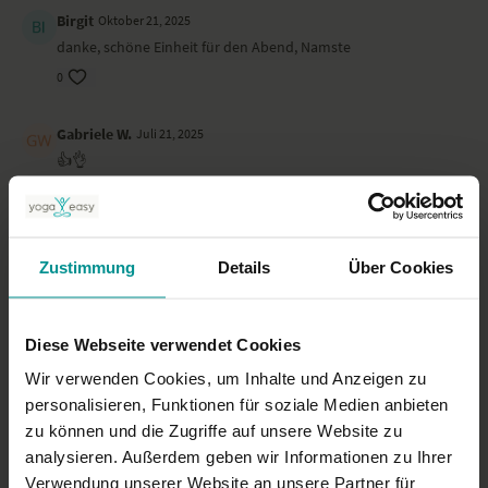
Birgit
Oktober 21, 2025
danke, schöne Einheit für den Abend, Namste
0
Gabriele W.
Juli 21, 2025
👍👌
0
Oliver
Juni 15, 2025
Zustimmung
Details
Über Cookies
Toll!
0
Diese Webseite verwendet Cookies
Ursula
Juni 13, 2025
Wir verwenden Cookies, um Inhalte und Anzeigen zu
Danke!
personalisieren, Funktionen für soziale Medien anbieten
0
zu können und die Zugriffe auf unsere Website zu
analysieren. Außerdem geben wir Informationen zu Ihrer
Mehr laden
Verwendung unserer Website an unsere Partner für