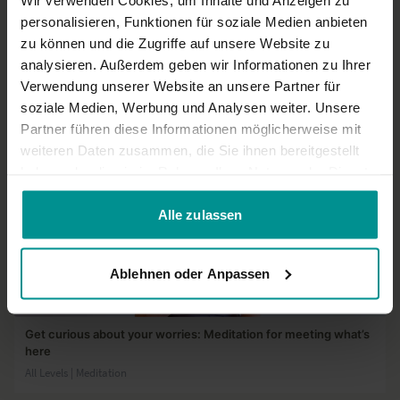
32:32
personalisieren, Funktionen für soziale Medien anbieten
zu können und die Zugriffe auf unsere Website zu
Choosing joy
analysieren. Außerdem geben wir Informationen zu Ihrer
All Levels | Vinyasa Flow
Verwendung unserer Website an unsere Partner für
soziale Medien, Werbung und Analysen weiter. Unsere
Partner führen diese Informationen möglicherweise mit
weiteren Daten zusammen, die Sie ihnen bereitgestellt
haben oder die sie im Rahmen Ihrer Nutzung der Dienste
gesammelt haben.
Alle zulassen
Ablehnen oder Anpassen
20:34
Get curious about your worries: Meditation for meeting what’s
here
All Levels | Meditation