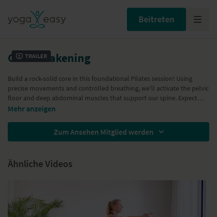
Beitreten
Core awakening
Trailer
Build a rock-solid core in this foundational Pilates session! Using
precise movements and controlled breathing, we'll activate the pelvic
floor and deep abdominal muscles that support our spine. Expect
exercises like Toe Taps and Bird Dog, designed to create a stable
Optional prop: thin yoga block to rest your head when lying on your
Mehr anzeigen
centre, leaving you feeling strong, grounded and ready to move with
back.
more ease and awareness. Perfect for all levels, with different
Zum Ansehen Mitglied werden
variations offered throughout.
Ähnliche Videos