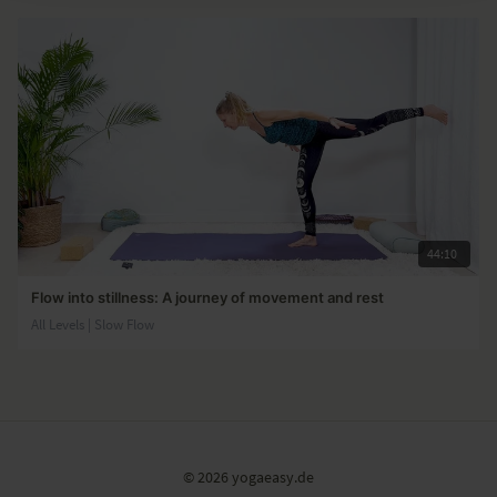
44:10
Flow into stillness: A journey of movement and rest
All Levels | Slow Flow
© 2026 yogaeasy.de