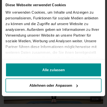
Diese Webseite verwendet Cookies
Wir verwenden Cookies, um Inhalte und Anzeigen zu
02:18
personalisieren, Funktionen für soziale Medien anbieten
zu können und die Zugriffe auf unsere Website zu
Vilas Turske
analysieren. Außerdem geben wir Informationen zu Ihrer
vrksasana (rückgebeugter Baum mit anjali Mudra)
Verwendung unserer Website an unsere Partner für
Sportliche Anfänger | Anusara Yoga
soziale Medien, Werbung und Analysen weiter. Unsere
Partner führen diese Informationen möglicherweise mit
weiteren Daten zusammen, die Sie ihnen bereitgestellt
haben oder die sie im Rahmen Ihrer Nutzung der Dienste
gesammelt haben.
Alle zulassen
Ablehnen oder Anpassen
01:04