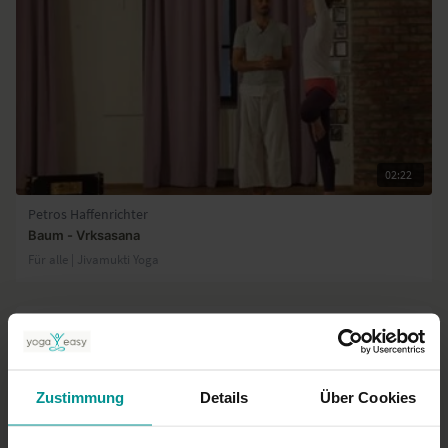
Innenoberschenkel hoch in die Leiste. Bring die Hände an die Hüften.
Dreh die Bizeps aus und hebe die Brust. Presse Innenoberschenkel
und Fußsohle fest gegeneinander. Senke den linken Sitzknochen
tiefer und nach vorn, damit die Hüften gerade stehen. Strecke die
Arme nach oben bis in die Fingerspitzen. Verlängere von der linken
Leiste den Innenoberschenkel ins Knie. Bring die Arme dichter
zueinander, bis die Hände schließen. Lös die Hände, senk die Arme
nach vorn, bring sie zurück an die Hüften. Komm zurück in Tadasana.
02:22
Petros Haffenrichter
Baum - Vrksasana
Für alle | Jivamukti Yoga
Zustimmung
Details
Über Cookies