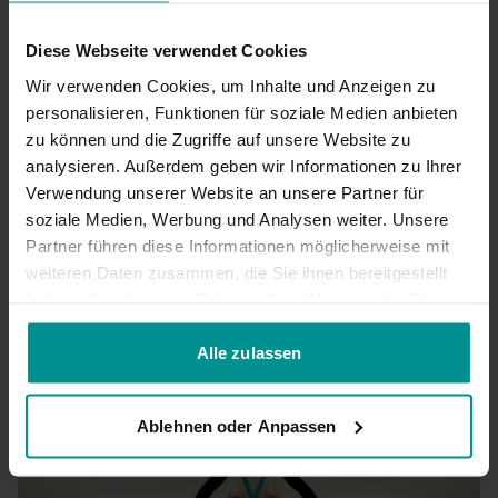
Diese Webseite verwendet Cookies
Wir verwenden Cookies, um Inhalte und Anzeigen zu
personalisieren, Funktionen für soziale Medien anbieten
01:47
zu können und die Zugriffe auf unsere Website zu
Lalleshvari Turske
analysieren. Außerdem geben wir Informationen zu Ihrer
parsvakonasana Variante (gestreckter seitlicher Winkel -
Verwendung unserer Website an unsere Partner für
Detail)
soziale Medien, Werbung und Analysen weiter. Unsere
Anfänger | Anusara Yoga
Partner führen diese Informationen möglicherweise mit
weiteren Daten zusammen, die Sie ihnen bereitgestellt
haben oder die sie im Rahmen Ihrer Nutzung der Dienste
gesammelt haben.
Alle zulassen
Ablehnen oder Anpassen