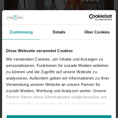
Zustimmung
Details
Über Cookies
01:53
Diese Webseite verwendet Cookies
Impressionen Yogi Days 2017
Für alle | Yoga Talks
Wir verwenden Cookies, um Inhalte und Anzeigen zu
personalisieren, Funktionen für soziale Medien anbieten
zu können und die Zugriffe auf unsere Website zu
analysieren. Außerdem geben wir Informationen zu Ihrer
Verwendung unserer Website an unsere Partner für
soziale Medien, Werbung und Analysen weiter. Unsere
Partner führen diese Informationen möglicherweise mit
weiteren Daten zusammen, die Sie ihnen bereitgestellt
haben oder die sie im Rahmen Ihrer Nutzung der Dienste
gesammelt haben.