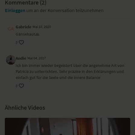
Kommentare (
2
)
wiederfinden.
Einloggen
um an der Konversation teilzunehmen
Vielen Danke an unsere Partner:
Gabriele
Mai 10, 2020
Lululemon - Yogistar - Hoffnungsträger - Pukka - Primavera - Kale &
Me - Fountain of Youth - Mercedes me Store
Gänsehaut🙏
0
Andie
Mai 04, 2017
Ich bin immer wieder begeistert über die angenehme Art von
Patricia zu unterrichten. Sehr präzise in den Erklärungen und
einfach gut für die Seele und die innere Balance
0
Ähnliche Videos