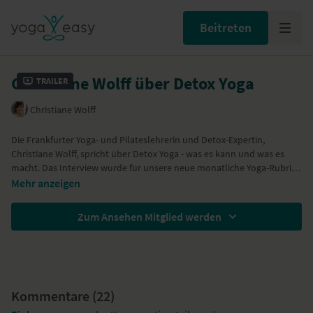
Beitreten
Christiane Wolff über Detox Yoga
Trailer
Christiane Wolff
Die Frankfurter Yoga- und Pilateslehrerin und Detox-Expertin,
Christiane Wolff, spricht über Detox Yoga - was es kann und was es
macht. Das Interview wurde für
unsere neue monatliche Yoga-Rubrik
im alverde-Magazin
gedreht.
Mehr anzeigen
Zum Ansehen Mitglied werden
Kommentare (
22
)