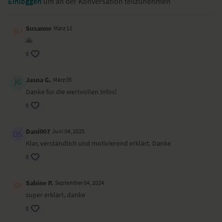
Einloggen
um an der Konversation teilzunehmen
Susanne
März 11
🙏
0
Jasna G.
März 05
Danke für die wertvollen Infos!
0
Dani007
Juni 04, 2025
Klar, verständlich und motivierend erklärt. Danke
0
Sabine P.
September 04, 2024
super erklärt, danke
0