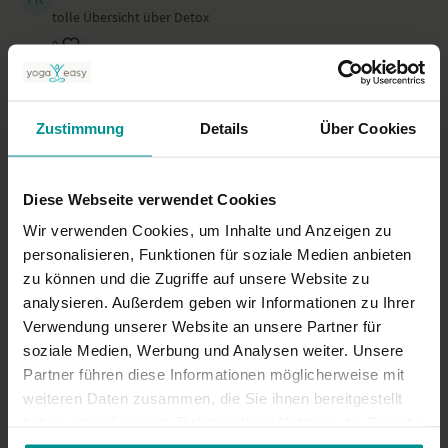
tolle Übersicht über Detox
0
Barbara S.
Januar 09, 2023
Super hilfreich erklärt.
Zustimmung
Details
Über Cookies
0
Diese Webseite verwendet Cookies
Mehr laden
Wir verwenden Cookies, um Inhalte und Anzeigen zu
personalisieren, Funktionen für soziale Medien anbieten
zu können und die Zugriffe auf unsere Website zu
Ähnliche Videos
analysieren. Außerdem geben wir Informationen zu Ihrer
Verwendung unserer Website an unsere Partner für
soziale Medien, Werbung und Analysen weiter. Unsere
Partner führen diese Informationen möglicherweise mit
weiteren Daten zusammen, die Sie ihnen bereitgestellt
haben oder die sie im Rahmen Ihrer Nutzung der Dienste
gesammelt haben.