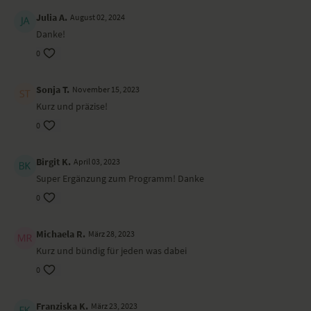
Julia A.
August 02, 2024
Danke!
0
Sonja T.
November 15, 2023
Kurz und präzise!
0
Birgit K.
April 03, 2023
Super Ergänzung zum Programm! Danke
0
Michaela R.
März 28, 2023
Kurz und bündig für jeden was dabei
0
Franziska K.
März 23, 2023