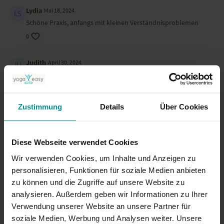
Lydia
Mai 18, 2024
Gedreht haben wir das Yoga-Video im wunderschönen Yogaloft von
Schöne Praxis, anfangs mit kleinen Verständnisproblemen
Body Mind Spirit
in Zürich.
0
Judith
April 30, 2024
Die Session lädt dazu ein spielerisch etwas Neues
auszuprobieren!
0
Zustimmung
Details
Über Cookies
k*
März 20, 2024
Juchu! Der Frühling! Wunderbar!
Diese Webseite verwendet Cookies
0
Wir verwenden Cookies, um Inhalte und Anzeigen zu
personalisieren, Funktionen für soziale Medien anbieten
Mehr laden
zu können und die Zugriffe auf unsere Website zu
analysieren. Außerdem geben wir Informationen zu Ihrer
Verwendung unserer Website an unsere Partner für
Ähnliche Videos
soziale Medien, Werbung und Analysen weiter. Unsere