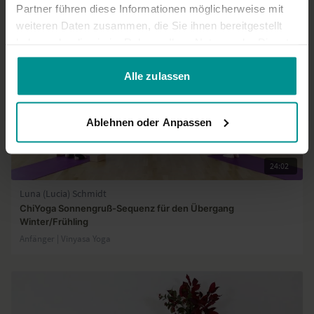
Partner führen diese Informationen möglicherweise mit
weiteren Daten zusammen, die Sie ihnen bereitgestellt
haben oder die sie im Rahmen Ihrer Nutzung der Dienste
gesammelt haben.
Alle zulassen
Ablehnen oder Anpassen
24:02
Luna (Lucia) Schmidt
ChiYoga Sonnengruß-Sequenz für den Übergang
Winter/Frühling
Anfänger | Vinyasa Yoga