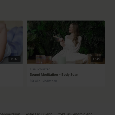
11:37
17:45
Lisa Schuster
Sound Meditation – Body Scan
Für alle | Meditation
er-Anmeldung
∙
YogaEasy iOS App
∙
YogaEasy Android App