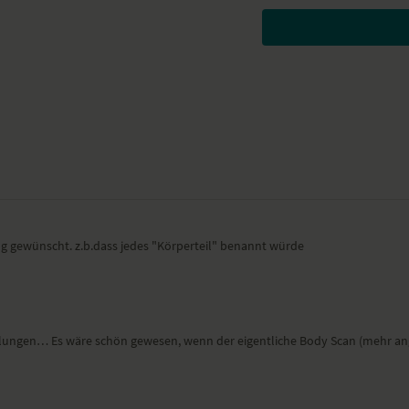
Dieses Video haben wir au
g gewünscht. z.b.dass jedes "Körperteil" benannt würde
holungen… Es wäre schön gewesen, wenn der eigentliche Body Scan (mehr an