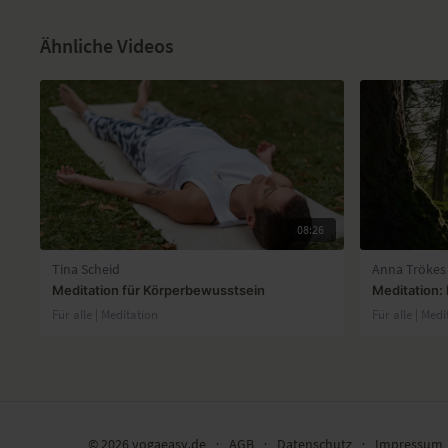
Ähnliche Videos
08:26
Tina Scheid
Anna Trökes
Meditation für Körperbewusstsein
Meditation:
Für alle | Meditation
Für alle | Medi
© 2026 yogaeasy.de
∙
AGB
∙
Datenschutz
∙
Impressum