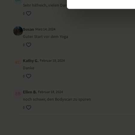
Sehr hilfreich, vielen Dank
0
Susan
März 14, 2024
Guter Start vor dem Yoga
0
Kathy G.
Februar 19, 2024
Danke
0
Ellen B.
Februar 18, 2024
noch schwer, den Bodyscan zu spüren
0