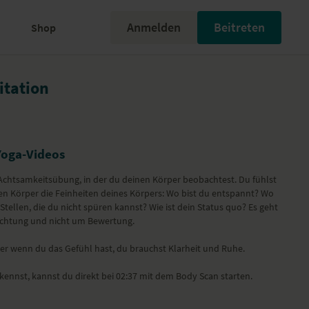
Anmelden
Beitreten
Shop
itation
Yoga-Videos
e Achtsamkeitsübung, in der du deinen Körper beobachtest. Du fühlst
nen Körper die Feinheiten deines Körpers: Wo bist du entspannt? Wo
s Stellen, die du nicht spüren kannst? Wie ist dein Status quo? Es geht
achtung und nicht um Bewertung.
er wenn du das Gefühl hast, du brauchst Klarheit und Ruhe.
kennst, kannst du direkt bei 02:37 mit dem Body Scan starten.
ng