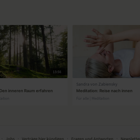
13:56
Sandra von Zabiensky
 Den inneren Raum erfahren
Meditation: Reise nach innen
tation
Für alle | Meditation
∙
Jobs
∙
Verträge hier kündigen
∙
Fragen und Antworten
∙
Newslett