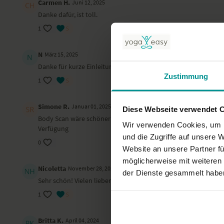
Carmen H.
Juni 12, 2025
Danke dafür, ist toll.
1
N
März 15, 2025
Danke für kurze Einleitung und die wenigen Worte in der Medit
Zustimmung
1
Simone R.
Januar 01, 2025
Diese Webseite verwendet 
Body Scan wäre schöner gewesen, wenn man durchgeleitet worde
Wir verwenden Cookies, um I
Verfügung
und die Zugriffe auf unsere 
0
Website an unsere Partner fü
möglicherweise mit weiteren
Nicoletta
November 28, 2024
der Dienste gesammelt habe
Sehr schön! Vielen lieben Dank Irina und Yogaeasy!
1
Britta K.
April 04, 2024