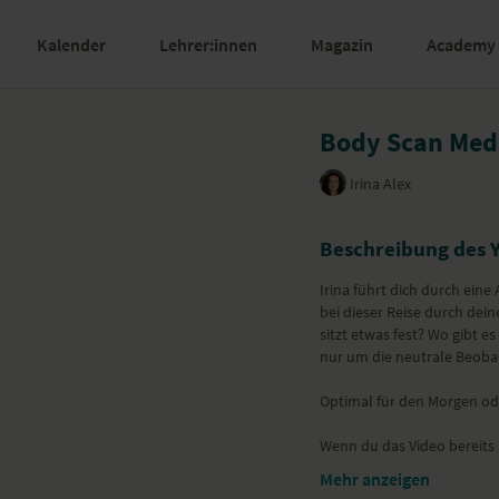
Kalender
Lehrer:innen
Magazin
Academy
Body Scan Med
Irina Alex
Beschreibung des 
Irina führt dich durch ein
bei dieser Reise durch dei
sitzt etwas fest? Wo gibt e
nur um die neutrale Beob
Optimal für den Morgen od
Wenn du das Video bereits 
Mehr anzeigen
Ort und Ausstattu