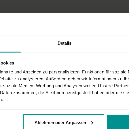
ation. So konnte ich mich ganz auf mich konzentrieren. Perfekt!
Details
Cookies
n wäre. So hatte man leider keinerlei Ahnung wie lange man an welcher Stel
nhalte und Anzeigen zu personalisieren, Funktionen für soziale
Website zu analysieren. Außerdem geben wir Informationen zu I
r soziale Medien, Werbung und Analysen weiter. Unsere Partner
 Daten zusammen, die Sie ihnen bereitgestellt haben oder die s
n.
Ablehnen oder Anpassen