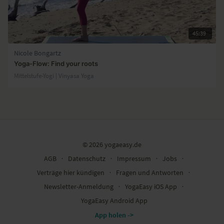
45:39
Nicole Bongartz
Yoga-Flow: Find your roots
Mittelstufe-Yogi | Vinyasa Yoga
© 2026 yogaeasy.de
AGB
∙
Datenschutz
∙
Impressum
∙
Jobs
∙
Verträge hier kündigen
∙
Fragen und Antworten
∙
Newsletter-Anmeldung
∙
YogaEasy iOS App
∙
YogaEasy Android App
App holen ->