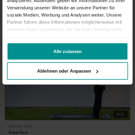
analysieren. Außerdem geben wir Informationen zu Ihrer
Verwendung unserer Website an unsere Partner für
Mehr laden
soziale Medien, Werbung und Analysen weiter. Unsere
Partner führen diese Informationen möglicherweise mit
weiteren Daten zusammen, die Sie ihnen bereitgestellt
haben oder die sie im Rahmen Ihrer Nutzung der Dienste
Ähnliche Videos
gesammelt haben.
Alle zulassen
Ablehnen oder Anpassen
28:32
Valentin Alex
Superflow