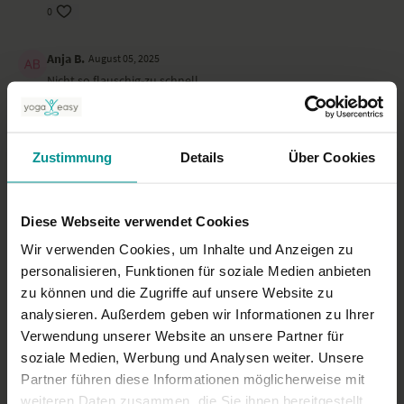
0
Anja B.
August 05, 2025
Nicht so flauschig-zu schnell
0
Jasmin B.
April 24, 2025
Zustimmung
Details
Über Cookies
Die Erklärungen gingen mir teilweise zu schnell. Anweisungen
für weniger Fortgeschrittene hatten mir gefehlt.
0
Diese Webseite verwendet Cookies
Wir verwenden Cookies, um Inhalte und Anzeigen zu
Mehr laden
personalisieren, Funktionen für soziale Medien anbieten
zu können und die Zugriffe auf unsere Website zu
analysieren. Außerdem geben wir Informationen zu Ihrer
Verwendung unserer Website an unsere Partner für
Ähnliche Videos
soziale Medien, Werbung und Analysen weiter. Unsere
Partner führen diese Informationen möglicherweise mit
weiteren Daten zusammen, die Sie ihnen bereitgestellt