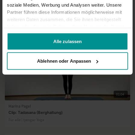
soziale Medien, Werbung und Analysen weiter. Unsere
Partner führen diese Informationen möglicherweise mit
Ähnliche Videos
weiteren Daten zusammen, die Sie ihnen bereitgestellt
haben oder die sie im Rahmen Ihrer Nutzung der Dienste
gesammelt haben.
Alle zulassen
Ablehnen oder Anpassen
01:04
Marina Pagel
Clip: Tadasana (Berghaltung)
Für alle | lyengar Yoga