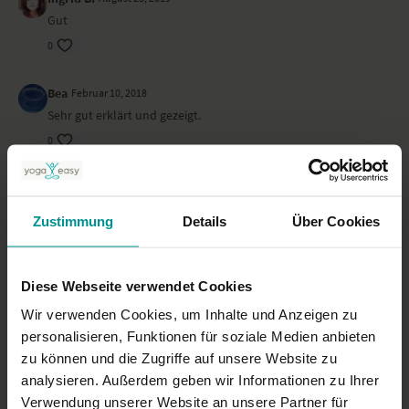
Gut
0
Bea
Februar 10, 2018
Sehr gut erklärt und gezeigt.
0
Ghu
August 22, 2017
Schließe mich an. Super erklärt. Alles drin und trotzdem nicht
Zustimmung
Details
Über Cookies
langatmig. Und es gefällt mir, dass auch die gängigen
"Fehlausrichtungen" nicht nur angesprochen sondern auch
gezeigt werden. Gerne mehr von Jivamuktis kurzen Asana
Clips.
Diese Webseite verwendet Cookies
0
Wir verwenden Cookies, um Inhalte und Anzeigen zu
personalisieren, Funktionen für soziale Medien anbieten
Sabine P.
Juli 28, 2017
zu können und die Zugriffe auf unsere Website zu
super erklärt
analysieren. Außerdem geben wir Informationen zu Ihrer
Verwendung unserer Website an unsere Partner für
0