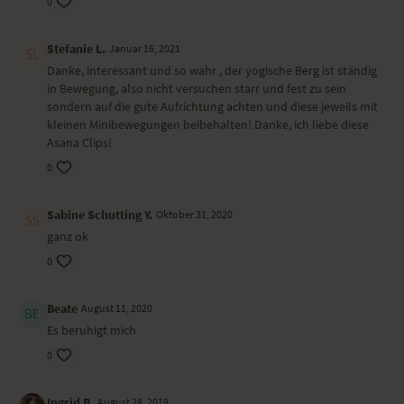
0
Stefanie L.
Januar 16, 2021
Danke, interessant und so wahr , der yogische Berg ist ständig
in Bewegung, also nicht versuchen starr und fest zu sein
sondern auf die gute Aufrichtung achten und diese jeweils mit
kleinen Minibewegungen beibehalten! Danke, ich liebe diese
Asana Clips!
0
Sabine Schutting Y.
Oktober 31, 2020
ganz ok
0
Beate
August 11, 2020
Es beruhigt mich
0
Ingrid B.
August 28, 2019