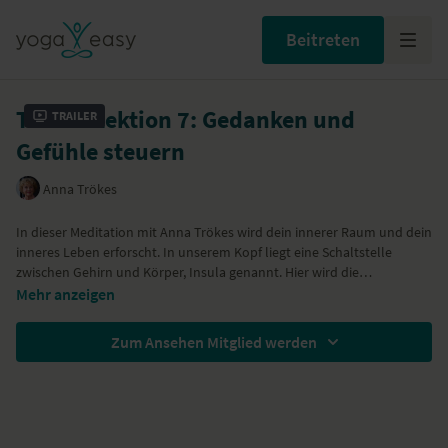
Beitreten
Teil 2 – Lektion 7: Gedanken und
Trailer
Gefühle steuern
Anna Trökes
In dieser Meditation mit
Anna Trökes
wird dein innerer Raum und dein
inneres Leben erforscht. In unserem Kopf liegt eine Schaltstelle
zwischen Gehirn und Körper, Insula genannt. Hier wird die
Information empfangen, wie es unserem Körper und Geist geht.
Mehr anzeigen
Diesen Bereich kannst du nutzen, um deinen Zustand achtsamer zu
erforschen.
Zum Ansehen Mitglied werden
Die Insula ist eine wichtige Schaltstelle zwischen dem bewussten
Verarbeiten von Gefühlen und Gedanken. Welche Gedanken wir
denken, ob positive oder negative, können wir hier steuern und
bewusst durch regelmäßige Meditation beeinflussen.