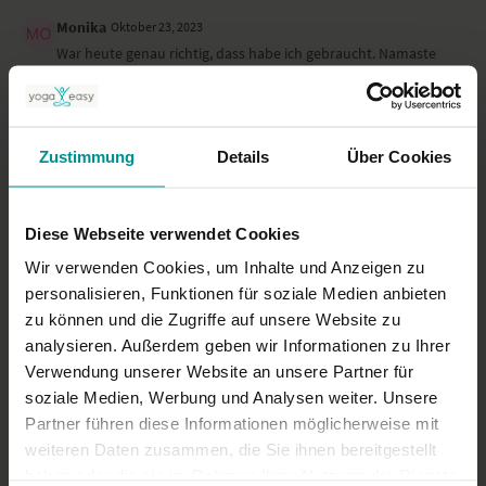
Monika
Oktober 23, 2023
War heute genau richtig, dass habe ich gebraucht. Namaste
0
Lilo M.
Oktober 13, 2023
Zustimmung
Details
Über Cookies
Danke!
0
Diese Webseite verwendet Cookies
Mehr laden
Wir verwenden Cookies, um Inhalte und Anzeigen zu
personalisieren, Funktionen für soziale Medien anbieten
zu können und die Zugriffe auf unsere Website zu
Ähnliche Videos
analysieren. Außerdem geben wir Informationen zu Ihrer
Verwendung unserer Website an unsere Partner für
soziale Medien, Werbung und Analysen weiter. Unsere
Partner führen diese Informationen möglicherweise mit
weiteren Daten zusammen, die Sie ihnen bereitgestellt
haben oder die sie im Rahmen Ihrer Nutzung der Dienste