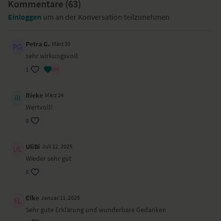
Kommentare (
63
)
Einloggen
um an der Konversation teilzunehmen
Petra G.
März 30
sehr wirkungsvoll
1
Rieke
März 24
Wertvoll!
0
UliBi
Juli 22, 2025
Wieder sehr gut
0
Elke
Januar 11, 2025
Sehr gute Erklärung und wunderbare Gedanken