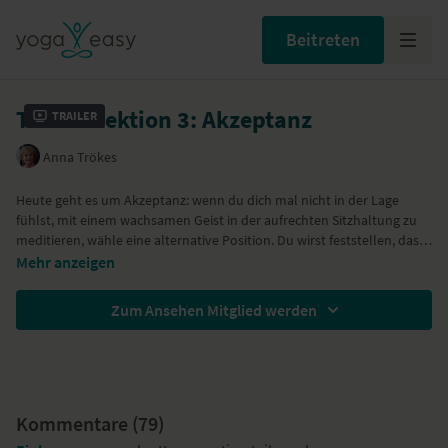
Beitreten
Teil 2 – Lektion 3: Akzeptanz
Trailer
Anna Trökes
Heute geht es um Akzeptanz: wenn du dich mal nicht in der Lage
fühlst, mit einem wachsamen Geist in der aufrechten Sitzhaltung zu
meditieren, wähle eine alternative Position. Du wirst feststellen, dass
dein vegetatives Nervensystem sich von Tag zu Tag beruhigt und
Meditation bedeutet auch anzunehmen, was ist: Akzeptiere den
Mehr anzeigen
deine Müdigkeit schwindet.
heutigen Zustand, beobachte ihn und spüre, wo die Disbalance in
Wichtig ist, dass du nicht aufgibst und dich nicht über dich ärgerst,
deinem Körper liegt. Lasse Anspannung los, atme und beobachte.
Zum Ansehen Mitglied werden
wenn heute etwas nicht so klappt, wie du es dir wünschst.
Bleibe dran, gib nicht auf und sei gut zu dir.
Kommentare (
79
)