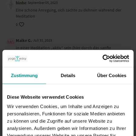
binbe
September 05, 2023
Eine schöne Anregung, sich sachte zu dehnen während der
Meditation
0
Maike G.
Juli 31, 2023
In einer Meditation „aktiv“ sein (hier durch das sanfte
Stretching oder das vertiefte Atmen, hilft mir persönlich
enorm, die Gedanken zu kontrollieren. Ob ich jedoch jemals
beim bewussten Meditieren so werde abschalten können, wie
beim Wandern, Töpfern oder auch Aufräumen, bezweifle ich -
Zustimmung
Details
Über Cookies
nboch. Danke Anna, dass Du nicht aufgibst zu ermutigen!
0
Diese Webseite verwendet Cookies
Angelika J.
Juni 17, 2023
Wir verwenden Cookies, um Inhalte und Anzeigen zu
ich fühle mich total entspannt. Danke!
personalisieren, Funktionen für soziale Medien anbieten
0
zu können und die Zugriffe auf unsere Website zu
analysieren. Außerdem geben wir Informationen zu Ihrer
Mehr laden
Verwendung unserer Website an unsere Partner für