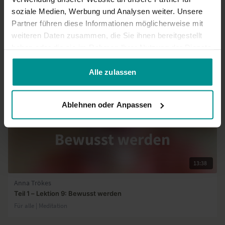
soziale Medien, Werbung und Analysen weiter. Unsere
Partner führen diese Informationen möglicherweise mit
weiteren Daten zusammen, die Sie ihnen bereitgestellt
Ähnliche Videos
haben oder die sie im Rahmen Ihrer Nutzung der Dienste
gesammelt haben.
Alle zulassen
Ablehnen oder Anpassen
13:38
Anna Trökes
Teil 1 – Lektion 9: Bewusst werden
Für alle | Meditation