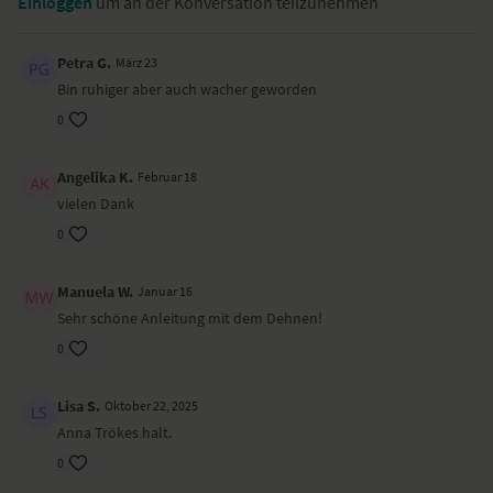
Einloggen
um an der Konversation teilzunehmen
Petra G.
März 23
Bin ruhiger aber auch wacher geworden
0
Angelika K.
Februar 18
vielen Dank
0
Manuela W.
Januar 16
Sehr schöne Anleitung mit dem Dehnen!
0
Lisa S.
Oktober 22, 2025
Anna Trökes halt.
0