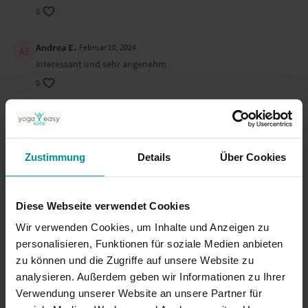
0
Andrea E.
Februar 10, 2024
interessant und sehr angenehm
0
Maren
Januar 18, 2024
viel zu viel Text, kein Raum, das Gesagte wirklich mal
auszuprobieren, macht eher etwas wütend
Zustimmung
Details
Über Cookies
0
Jessica
Januar 15, 2024
Diese Webseite verwendet Cookies
zu viel geredet
Wir verwenden Cookies, um Inhalte und Anzeigen zu
0
personalisieren, Funktionen für soziale Medien anbieten
zu können und die Zugriffe auf unsere Website zu
analysieren. Außerdem geben wir Informationen zu Ihrer
Mehr laden
Verwendung unserer Website an unsere Partner für