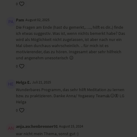
0
Pam
August 02, 2025
Die Fragen am Ende (hast du gemerkt,….., hilft es dir..) finde
ich etwas suggestiv. Was ist, wenn nichts bemerkt habe? Das
wird als Möglichkeit nicht zugelassen, ist aber nach nur ein
Mal üben durchaus wahrscheinlich. .. für mich ist es
motivierender, das zu hören. Insgesamt aber sehr hilfreich
und angenehm unesoterisch 😉
0
Helga E.
Juli 21, 2025
Wunderbares Programm, das sehr hilft Meditation zu lernen
bzw. zu praktizieren. Danke Anna/ Yogaeasy Team🙏😊🦋 LG
Helga
0
anja.aschenbrenner91
August 15, 2024
war nicht mein Thema, sonst gut :)