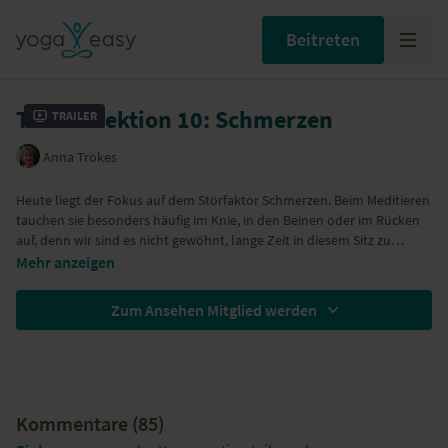
Beitreten
Teil 2 – Lektion 10: Schmerzen
Trailer
Anna Trökes
Heute liegt der Fokus auf dem Störfaktor Schmerzen. Beim Meditieren
tauchen sie besonders häufig im Knie, in den Beinen oder im Rücken
auf, denn wir sind es nicht gewöhnt, lange Zeit in diesem Sitz zu
verbringen.
Mehr anzeigen
Anna Trökes
gibt dir Tipps, wie du Schmerzen konstruktiv erforschen
kannst. Das Wichtigste ist, sich dem Schmerz zu widmen, ihn zu
Zum Ansehen Mitglied werden
beobachten und zu erkennen, wo und wie genau sich dieser Schmerz
äußert. Eine weitere Möglichkeit ist es, sich auf einen Stuhl zu setzen
oder an die Wand zu lehnen.
Kommentare (
85
)