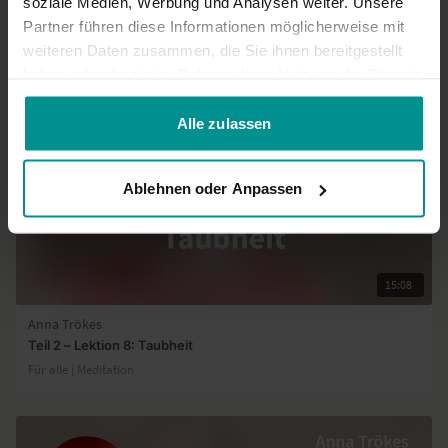
soziale Medien, Werbung und Analysen weiter. Unsere
Partner führen diese Informationen möglicherweise mit
Ähnliche Videos
weiteren Daten zusammen, die Sie ihnen bereitgestellt
haben oder die sie im Rahmen Ihrer Nutzung der Dienste
gesammelt haben.
Alle zulassen
Ablehnen oder Anpassen
15:08
Anna Trökes
Teil 2 – Lektion 8: Taubheit
Für alle | Meditation