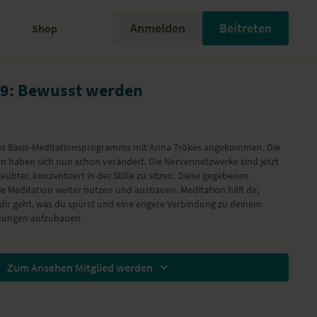
Anmelden
Beitreten
Shop
n 9: Bewusst werden
 des Basis-Meditationsprogramms mit
Anna Trökes
angekommen. Die
n haben sich nun schon verändert. Die Nervennetzwerke sind jetzt
eübter, konzentriert in der Stille zu sitzen. Diese gegebenen
e Meditation weiter nutzen und ausbauen. Meditation hilft dir,
dir geht, was du spürst und eine engere Verbindung zu deinem
dungen aufzubauen.
Zum Ansehen Mitglied werden