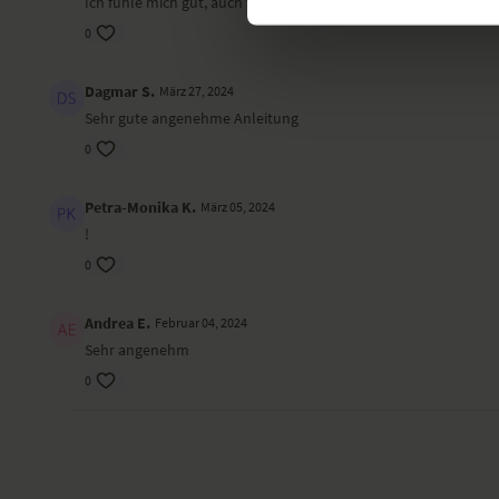
Ich fühle mich gut, auch wenn ich noch keine sehr innige Bezi
0
Dagmar S.
März 27, 2024
Sehr gute angenehme Anleitung
0
Petra-Monika K.
März 05, 2024
!
0
Andrea E.
Februar 04, 2024
Sehr angenehm
0