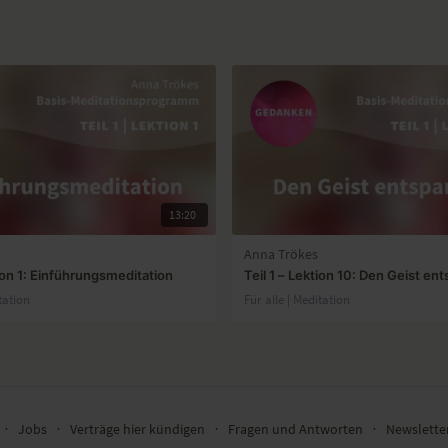
13:20
Anna Trökes
tion 1: Einführungsmeditation
Teil 1 – Lektion 10: Den Geist e
tation
Für alle | Meditation
∙
Jobs
∙
Verträge hier kündigen
∙
Fragen und Antworten
∙
Newslett