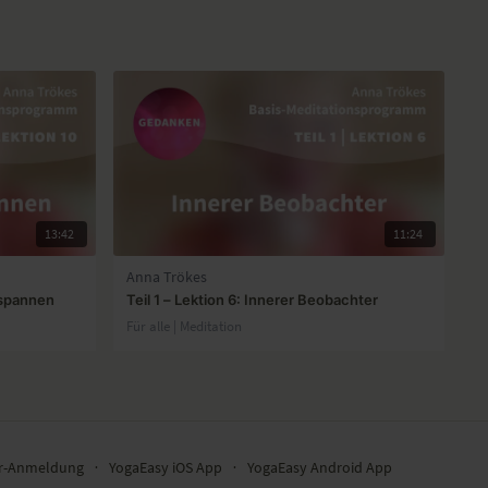
13:42
11:24
Anna Trökes
ntspannen
Teil 1 – Lektion 6: Innerer Beobachter
Für alle | Meditation
er-Anmeldung
∙
YogaEasy iOS App
∙
YogaEasy Android App