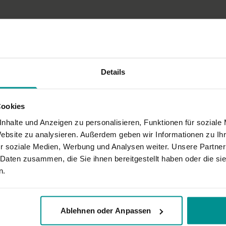
Details
Cookies
rade wieder zuvor mich selbst damit gestresst, was ich alles nicht schaffen 
um zufrieden zu sein und zu bleiben. Danke :-)
nhalte und Anzeigen zu personalisieren, Funktionen für soziale
Website zu analysieren. Außerdem geben wir Informationen zu I
r soziale Medien, Werbung und Analysen weiter. Unsere Partner
 Daten zusammen, die Sie ihnen bereitgestellt haben oder die s
n.
Ablehnen oder Anpassen