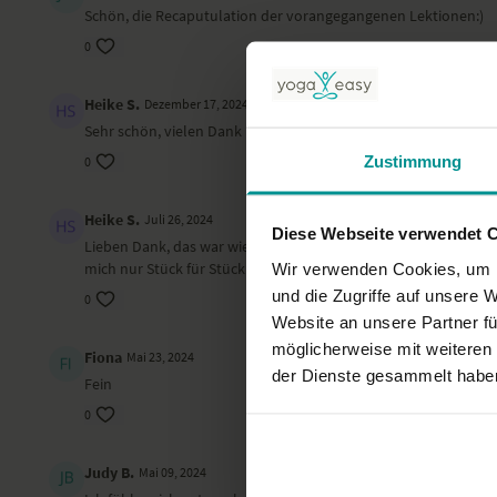
Schön, die Recaputulation der vorangegangenen Lektionen:)
0
Heike S.
Dezember 17, 2024
Sehr schön, vielen Dank
Zustimmung
0
Heike S.
Juli 26, 2024
Diese Webseite verwendet 
Lieben Dank, das war wieder so schön entspannend. Ich hatte ge
mich nur Stück für Stück und achtsam vorwärts bewegen muss, 
Wir verwenden Cookies, um I
und die Zugriffe auf unsere 
0
Website an unsere Partner fü
möglicherweise mit weiteren
Fiona
Mai 23, 2024
der Dienste gesammelt habe
Fein
0
Judy B.
Mai 09, 2024