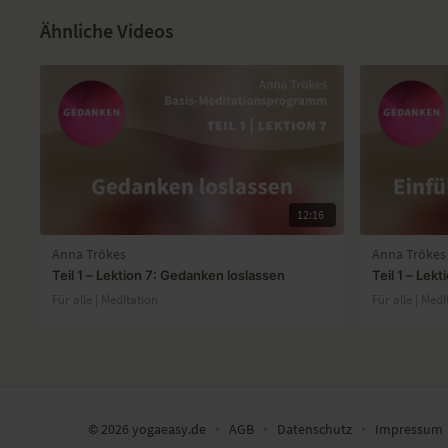
Ähnliche Videos
12:16
Anna Trökes
Anna Trökes
Teil 1 – Lektion 7: Gedanken loslassen
Teil 1 – Lek
Für alle | Meditation
Für alle | Medi
© 2026 yogaeasy.de
∙
AGB
∙
Datenschutz
∙
Impressum