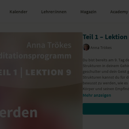
Kalender
Lehrer:innen
Magazin
Academy
Teil 1 – Lektio
Anna Trökes
Du bist bereits am 9. Tag
Strukturen in deinem Gehir
geschulter und dein Geist g
Strukturen kannst du für di
bewusst zu werden, wie es 
Körper und seinen Empfin
Mehr anzeigen